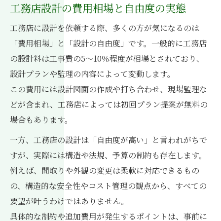
工務店設計と設計監理の違いに注目
工務店設計の費用相場と自由度の実態
注文住宅で工務店を選ぶ際の注意点
工務店に設計を依頼する際、多くの方が気になるのは
工務店と建築家の設計力の違いとは
「費用相場」と「設計の自由度」です。一般的に工務店
設計事務所と工務店の後悔事例を紹介
の設計料は工事費の5～10％程度が相場とされており、
後悔しない工務店選びの判断基準とは
設計プランや監理の内容によって変動します。
この費用には設計図面の作成や打ち合わせ、現場監理な
工務店選びで重視すべき設計自由度
どが含まれ、工務店によっては初回プラン提案が無料の
設計士や建築家の有無を確認しよう
場合もあります。
設計料の透明性が安心につながる理由
一方、工務店の設計は「自由度が高い」と言われがちで
工務店の口コミや体験談の活用法
すが、実際には構造や法規、予算の制約も存在します。
設計と施工一体型工務店のメリット
例えば、間取りや外観の変更は柔軟に対応できるもの
設計料や相場を正しく理解するためのポイント
の、構造的な安全性やコスト管理の観点から、すべての
工務店設計料の相場と内訳を徹底解説
要望が叶うわけではありません。
設計料が別途発生するケースに注意
具体的な制約や追加費用が発生するポイントは、事前に