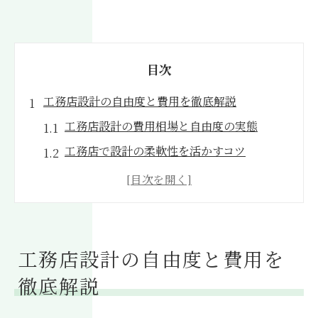
目次
工務店設計の自由度と費用を徹底解説
工務店設計の費用相場と自由度の実態
工務店で設計の柔軟性を活かすコツ
設計士がいない工務店の対応力とは
工務店設計料の明細と内訳を確認
工務店設計と建築家の違いを整理
設計事務所と工務店の違いが家づくりに与える
工務店設計の自由度と費用を
影響
徹底解説
工務店と設計事務所の役割を比較解説