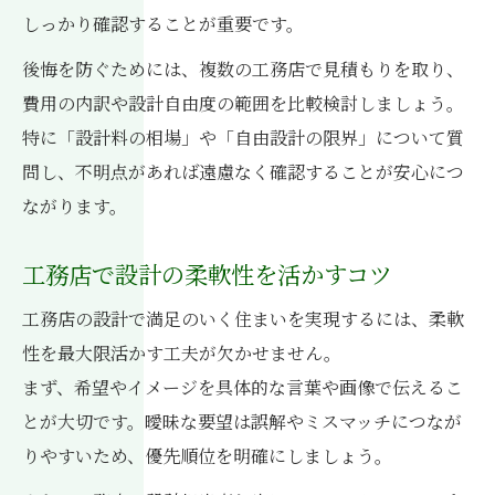
工務店設計の費用とサービス範囲を比較
しっかり確認することが重要です。
設計事務所と工務店の費用差に注目
後悔を防ぐためには、複数の工務店で見積もりを取り、
相場を知ることで追加費用を防ぐ方法
費用の内訳や設計自由度の範囲を比較検討しましょう。
注文住宅で工務店に求められる設計自由度とは
特に「設計料の相場」や「自由設計の限界」について質
工務店で実現する注文住宅の設計自由度
問し、不明点があれば遠慮なく確認することが安心につ
ながります。
間取り制約と工務店設計の現実を解説
工務店選びで重視すべき柔軟性の範囲
工務店で設計の柔軟性を活かすコツ
設計士の提案力で理想の家を叶える方法
工務店の設計で満足のいく住まいを実現するには、柔軟
工務店設計と標準仕様のバランスを考察
性を最大限活かす工夫が欠かせません。
納得できる工務店設計を実現するためのコツ
まず、希望やイメージを具体的な言葉や画像で伝えるこ
工務店との打ち合わせで後悔を防ぐ秘訣
とが大切です。曖昧な要望は誤解やミスマッチにつなが
設計料や見積もりの確認ポイントとは
りやすいため、優先順位を明確にしましょう。
工務店設計の希望条件を叶える交渉術