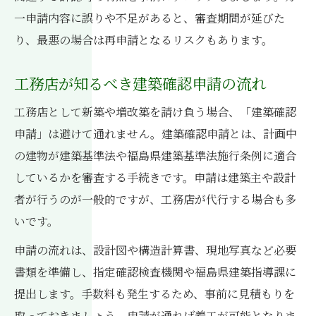
工務店向け条例改正時の手続き見直し方法
一申請内容に誤りや不足があると、審査期間が延びた
り、最悪の場合は再申請となるリスクもあります。
建築指導課から得られる工務店運営の最新
情報
工務店が知るべき建築確認申請の流れ
工務店事業に直結する関連制度の速報解説
工務店が安心して手続きを進めるための具体策
工務店として新築や増改築を請け負う場合、「建築確認
申請」は避けて通れません。建築確認申請とは、計画中
工務店の許可申請を確実に進める実践的対
の建物が建築基準法や福島県建築基準法施行条例に適合
策
しているかを審査する手続きです。申請は建築主や設計
手続き全体を俯瞰した工務店の申請管理法
者が行うのが一般的ですが、工務店が代行する場合も多
工務店が制度変更時に気をつけるべきポイ
いです。
ント
申請の流れは、設計図や構造計算書、現地写真など必要
工務店向け申請支援サービスの賢い活用法
書類を準備し、指定確認検査機関や福島県建築指導課に
工務店手続きで不安を解消する最新情報源
提出します。手数料も発生するため、事前に見積もりを
取っておきましょう。申請が通れば着工が可能となりま