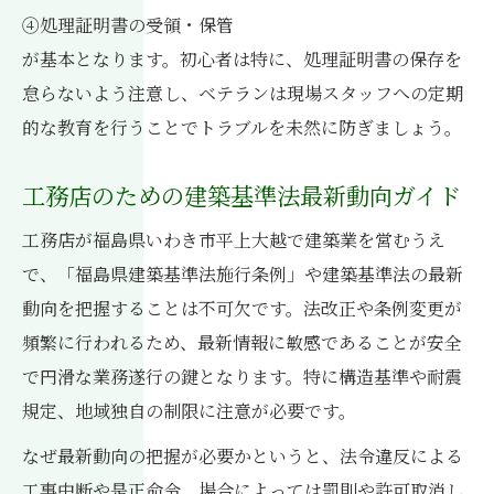
④処理証明書の受領・保管
が基本となります。初心者は特に、処理証明書の保存を
怠らないよう注意し、ベテランは現場スタッフへの定期
的な教育を行うことでトラブルを未然に防ぎましょう。
工務店のための建築基準法最新動向ガイド
工務店が福島県いわき市平上大越で建築業を営むうえ
で、「福島県建築基準法施行条例」や建築基準法の最新
動向を把握することは不可欠です。法改正や条例変更が
頻繁に行われるため、最新情報に敏感であることが安全
で円滑な業務遂行の鍵となります。特に構造基準や耐震
規定、地域独自の制限に注意が必要です。
なぜ最新動向の把握が必要かというと、法令違反による
工事中断や是正命令、場合によっては罰則や許可取消し