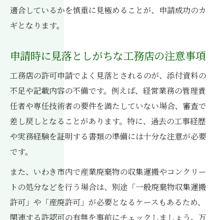
適合しているかを慎重に見極めることが、申請成功のカ
一般廃棄物収集運搬の許可に関する工務店の注
ギとなります。
意点
工務店が知るべき一般廃棄物許可の基本知
申請時に見落としがちな工務店の注意事項
識
工務店の許可申請でよく見落とされるのが、添付資料の
収集運搬業者選定で工務店が注意すべき点
不足や記載内容の不備です。例えば、経営業務の管理責
工務店の申請書類作成のポイントと注意点
任者や専任技術者の要件を満たしていない場合、審査で
産業廃棄物処理業者名簿の活用法を工務店
差し戻しとなることがあります。特に、過去の工事経歴
向けに解説
や実務経験を証明する書類の準備には十分な注意が必要
工務店と廃棄物処理業者の適切な連携方法
です。
建築基準法や産廃制度の最新情報も網羅
また、いわき市内で産業廃棄物の収集運搬やコンクリー
工務店が押さえておくべき建築基準法改正
トの処分などを行う場合は、別途「一般廃棄物収集運搬
点
許可」や「産廃許可」が必要となるケースもあるため、
産廃制度変更に対応する工務店の実務対策
関連する許認可の有無を事前にチェックしましょう。万