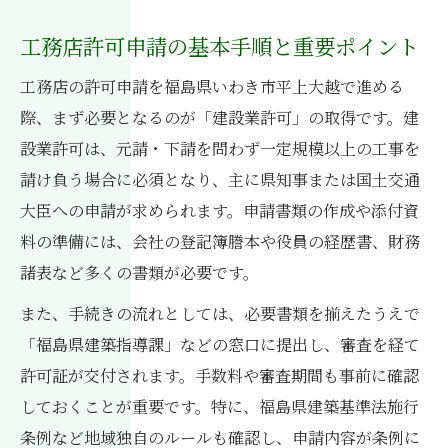
工務店が活用したい申請サポート情報集
建築指導課を利用した工務店の相談術
工務店許可申請の基本手順と重要ポイント
工務店申請時に確認したい産廃制度の要点
工務店の許可申請を福島県いわき市平上大越で進める
工務店許可更新時に注意すべき実務ポイン
際、まず必要となるのが「建設業許可」の取得です。建
ト
設業許可は、元請・下請を問わず一定規模以上の工事を
福島県いわき市で工務店運営する際のポイント
請け負う場合に必須となり、主に県知事または国土交通
大臣への申請が求められます。申請書類の作成や添付資
工務店運営で押さえるべき地域制度とは
料の準備には、会社の登記簿謄本や役員の経歴書、財務
一般廃棄物処理業者選びで工務店が注意す
諸表など多くの書類が必要です。
る点
コンクリート処分時に工務店が守るべき手
また、手続きの流れとしては、必要書類を揃えたうえで
順
「福島県建築指導課」などの窓口に提出し、審査を経て
許可証が交付されます。手数料や審査期間も事前に確認
工務店のための建築基準法最新動向ガイド
しておくことが重要です。特に、福島県建築基準法施行
産廃持ち込み時に知っておきたい工務店対
条例など地域独自のルールも確認し、申請内容が条例に
策