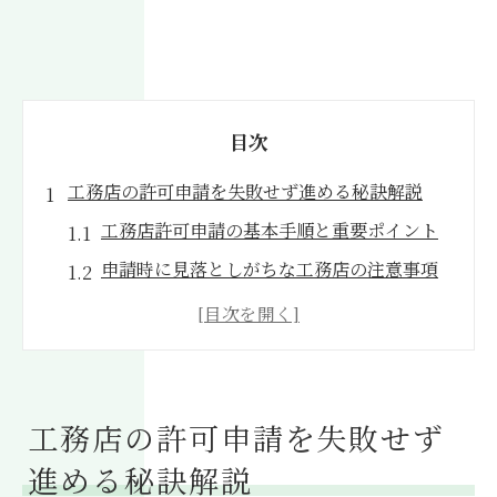
目次
工務店の許可申請を失敗せず進める秘訣解説
工務店許可申請の基本手順と重要ポイント
申請時に見落としがちな工務店の注意事項
工務店が知るべき建築確認申請の流れ
工務店許可取得で役立つ最新条例情報
工務店手続きでよくある失敗例と回避策
申請ミスを防ぐ工務店向け手続き実践術
工務店の許可申請を失敗せず
工務店の申請ミスを防ぐ事前チェック法
進める秘訣解説