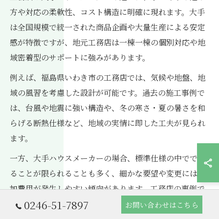
方や対応の柔軟性、コスト構造に明確に現れます。大手
は全国規模で統一された商品企画や大量生産による安定
感が特徴ですが、地元工務店は一棟一棟の個別対応や地
域密着型のサポートに強みがあります。
例えば、福島県いわき市の工務店では、気候や地盤、地
域の風習を考慮した設計が可能です。過去の施工事例で
は、台風や地震に強い構造や、冬の寒さ・夏の暑さを和
らげる断熱仕様など、地域の実情に即した工夫が見られ
ます。
一方、大手ハウスメーカーの場合、標準仕様の中ででき
ることが限られることも多く、細かな要望や変更には追
加費用が発生しやすい傾向があります。工務店の事例で
0246-51-7897
は、家族構成やライフスタイルに合わせた間取り変更
お問い合わせはこちら
や、地元産木材の活用など、柔軟な対応が評価されてい