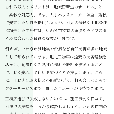
す
られる最大のメリットは「地域密着型のサービス」と
地元密着型工務店の注文住宅対応力に注目
「柔軟な対応力」です。大手ハウスメーカーは全国規模
柔軟な対応が魅力の工務店で現実的な家づくり
で安定した品質を提供しますが、地元の気候や土地条件
に精通した工務店は、いわき市特有の環境やライフスタ
工務店の柔軟な対応が家づくりに活きる場
イルに合わせた最適な提案が可能です。
面
ライフスタイルに寄り添う工務店の家づく
例えば、いわき市は地震や台風など自然災害が多い地域
り
として知られています。地元工務店は過去の災害経験を
工務店ならではの細やかな提案と現実的設
活かし、耐震性や断熱性に優れた設計を提案すること
計
で、長く安心して住める家づくりを実現します。さら
に、工務店はお客様との距離が近く、打ち合わせからア
注文住宅で叶える理想×現実のバランス術
フターサービスまで一貫したサポートが期待できます。
工務店の柔軟性が家計にもやさしい理由
工務店選びで失敗しないためには、施工事例や口コミ、
家族に合う住まい作りは工務店なら実現しやす
地域での実績をしっかり確認しましょう。いわき市内の
い