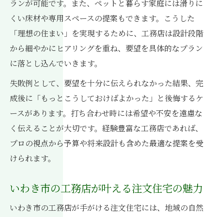
ランが可能です。また、ペットと暮らす家庭には滑りに
工務店ならではの地域密着型サポート体制
くい床材や専用スペースの提案もできます。こうした
いわき市で後悔しない工務店選びのコツ
「理想の住まい」を実現するために、工務店は設計段階
から細やかにヒアリングを重ね、要望を具体的なプラン
後悔しない工務店選びのポイントを徹底解
に落とし込んでいきます。
説
いわき市で信頼できる工務店の見極め方
失敗例として、要望を十分に伝えられなかった結果、完
成後に「もっとこうしておけばよかった」と後悔するケ
口コミや実績で工務店を比較するチェック
ースがあります。打ち合わせ時には希望や不安を遠慮な
法
く伝えることが大切です。経験豊富な工務店であれば、
家づくり成功のための工務店選択基準とは
プロの視点から予算や将来設計も含めた最適な提案を受
注文住宅の流れと工務店の選び方の秘訣
けられます。
いわき市の工務店が叶える注文住宅の魅力
いわき市の工務店が手がける注文住宅には、地域の自然