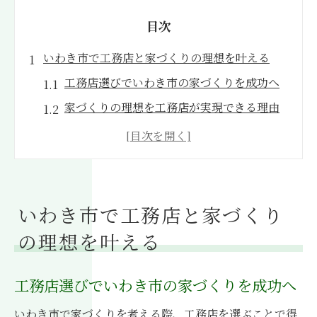
目次
いわき市で工務店と家づくりの理想を叶える
工務店選びでいわき市の家づくりを成功へ
家づくりの理想を工務店が実現できる理由
いわき市の工務店が叶える注文住宅の魅力
地元工務店で実現する予算内の家づくり術
工務店で家族に合う住まいを叶える方法
注文住宅を考えるなら工務店の強みが光る理由
いわき市で工務店と家づくり
工務店が持つ自由設計の強みとその活用法
の理想を叶える
注文住宅で工務店が選ばれる納得の理由
大手との違いが際立つ工務店の柔軟対応力
工務店選びでいわき市の家づくりを成功へ
工務店の丁寧なヒアリングが理想を引き出
いわき市で家づくりを考える際、工務店を選ぶことで得