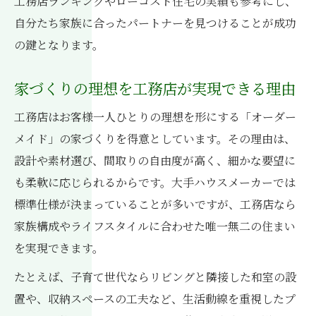
工務店ランキングやローコスト住宅の実績も参考にし、
家族の希望を工務店で具体的に形にする方
自分たち家族に合ったパートナーを見つけることが成功
法
の鍵となります。
工務店と創る家族仕様の注文住宅のポイン
ト
家づくりの理想を工務店が実現できる理由
家族で話し合いたい工務店の家づくり提案
工務店はお客様一人ひとりの理想を形にする「オーダー
世帯ごとの理想を工務店が叶える理由
メイド」の家づくりを得意としています。その理由は、
工務店のヒアリング力で家族満足度アップ
設計や素材選び、間取りの自由度が高く、細かな要望に
大手と比較して分かる工務店のメリット解説
も柔軟に応じられるからです。大手ハウスメーカーでは
工務店と大手の違いを実例から徹底解説
標準仕様が決まっていることが多いですが、工務店なら
地元工務店が持つコスト面での安心ポイン
家族構成やライフスタイルに合わせた唯一無二の住まい
ト
を実現できます。
大手よりも細やかな工務店の家づくり対応
たとえば、子育て世代ならリビングと隣接した和室の設
力
置や、収納スペースの工夫など、生活動線を重視したプ
柔軟性が光る工務店の注文住宅の魅力とは