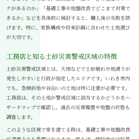
気にしすぎを防ぐハザードマップ活用法
クがあるのか」「基礎工事や地盤改良でどこまで対策で
きるか」などを具体的に検討すると、購入後の失敗を防
浸水エリア回避のための工務店アドバイス
げます。特に、家族構成や将来計画に合わせた土地選び
工務店と一緒に確認する危険区域のポイン
が大切です。
ト
万全を期すための地盤改良と工務店の役割
工務店と知る土砂災害警戒区域の特徴
工務店が担う安全な地盤改良の進め方
土砂災害警戒区域とは、大雨などで土砂崩れや地滑りが
土砂災害警戒区域での工務店対応の実際
発生しやすいと行政が指定したエリアです。いわき市内
後悔しないための工務店選びと地盤強化
でも、急傾斜地や谷沿いの土地は特に注意が必要です。
工務店視点の地盤調査と改良事例紹介
工務店は、その土地が警戒区域に該当するかどうかをハ
家族を守る地盤改良の工務店提案とは
ザードマップで確認し、過去の災害履歴や地盤の状態も
調査します。
このような区域で家を建てる際は、基礎工事や地盤改良