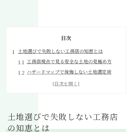
目次
土地選びで失敗しない工務店の知恵とは
工務店視点で見る安全な土地の見極め方
ハザードマップで後悔しない土地選定術
工務店と知る土砂災害警戒区域の特徴
ハザードマップで家を買えない理由と回避
策
工務店が語るマイホーム土地選びの落とし
土地選びで失敗しない工務店
穴
の知恵とは
安全な暮らしへ導くハザードマップ活用法