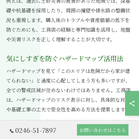
例えば、過去に土砂災害の被害があった地域では、深基
礎や杭基礎を採用したり、周囲の擁壁や排水路の整備状
況も重視します。購入後のトラブルや資産価値の低下を
防ぐためにも、工務店の経験と専門知識を活用し、地盤
や災害リスクを正しく理解することが大切です。
気にしすぎを防ぐハザードマップ活用法
ハザードマップを見て「このエリアは危険だから家が建
てられない」と過度に心配してしまう方も多いですが、
全ての警戒区域が住めないわけではありません。工務店
は、ハザードマップのリスク表示に対し、具体的な対策
や基礎工事の工夫で安全性を高める方法を提案します。
例えば、土砂災害警戒区域でも地盤改良や適切な排水計
0246-51-7897
お問い合わせはこちら
画、建物配置の工夫によって被害リスクを大きく下げら