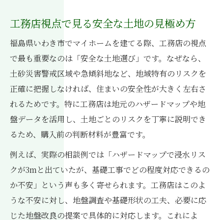
工務店と学ぶハザードマップの見方入門
工務店視点で見る安全な土地の見極め方
後悔しない家づくりのための地盤調査法
福島県いわき市でマイホームを建てる際、工務店の視点
ハザードマップで住んではいけない土地を
で最も重要なのは「安全な土地選び」です。なぜなら、
回避
土砂災害警戒区域や急傾斜地など、地域特有のリスクを
浸水リスクを工務店と共に見極める方法
正確に把握しなければ、住まいの安全性が大きく左右さ
気にしすぎを防ぐ工務店流ハザード情報整
れるためです。特に工務店は地元のハザードマップや地
理
盤データを活用し、土地ごとのリスクを丁寧に説明でき
傾斜地の基礎工事で家族の安心を守る方法
るため、購入前の判断材料が豊富です。
工務店が重視する傾斜地の基礎設計ポイン
例えば、実際の相談例では「ハザードマップで浸水リス
ト
クが3mと出ていたが、基礎工事でどの程度対応できるの
地盤改良で安心を得る工務店の技術解説
か不安」という声も多く寄せられます。工務店はこのよ
土砂災害警戒区域での基礎工事の工夫とは
うな不安に対し、地盤調査や基礎形状の工夫、必要に応
じた地盤改良の提案で具体的に対応します。これによ
工務店だからできる地盤リスク対策事例