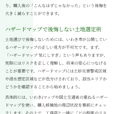
り、購入後の「こんなはずじゃなかった」という後悔を
ハザードマップと連動した基礎工事の進め
大きく減らすことができます。
方
工務店と進める土砂災害警戒区域の地盤対策
ハザードマップで後悔しない土地選定術
工務店が伝える地盤調査の重要ポイント
土地選びで後悔しないためには、いわき市が公開してい
土砂災害警戒区域で失敗しない地盤対策術
るハザードマップの正しい見方が不可欠です。まず、
地盤改良の必要性を工務店と確認する方法
「ハザードマップ 気にしすぎ」という声もありますが、
工務店の知恵でハザード後悔を防ぐ土台作
実際にはリスクを正しく理解し、将来の安心につなげる
り
ことが重要です。ハザードマップには土砂災害警戒区域
工務店視点で見る売却や資産価値への影響
や浸水想定区域などが色分けされており、該当エリアか
ハザードマップの見方で後悔しない土地選び
どうかを確認することから始めましょう。
工務店が教えるハザードマップの正しい見
具体的には、いわきiマップや国土交通省の重ねるハザー
方
ドマップを使い、購入候補地の周辺状況を事前にチェッ
後悔しない土地選定に役立つ工務店の知識
クします。その上で、工務店と一緒に「どの程度のリス