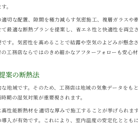
住宅省エネ2026に対応した工務店選びのコツ
ます。
補助金活用で賢く叶う断熱リフォームの秘訣
の適切な配置、隙間を極力減らす気密施工、複層ガラスや
工務店が案内する住宅省エネ2026補助金の活用術
せて最適な断熱プランを提案し、省エネ性と快適性を両立
福島県いわき市で工務店が提案する補助金活用法
要です。気密性を高めることで結露や空気のよどみが懸念
断熱リフォーム費用を抑える工務店の知恵
着の工務店ならではのきめ細かなアフターフォローも安心材
先進的窓リノベも活かせる工務店のリフォーム提案
補助金と結露対策を両立する工務店の工夫
提案の断熱法
冬も夏も快適な家づくりなら地元工務店へ相談
的な地域です。そのため、工務店は地域の気象データをも
工務店に相談したい断熱と結露対策の基礎知識
雨時期の湿気対策が重要視されます。
地元の気候に合った工務店選びのポイント
に高性能断熱材を適切な厚みで施工することが挙げられま
結露防止と省エネを両立する工務店の家づくり
の導入が有効です。これにより、室内温度の安定化ととも
工務店が提案するパッシブデザインの魅力
断熱性能向上で叶う工務店の快適住まい