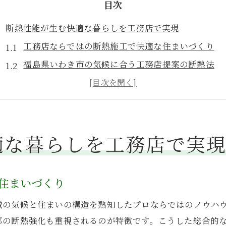
目次
断熱性能が生む快適な暮らしを工務店で実現
工務店ならではの断熱施工で快適な住まいづくり
福島県いわき市の気候に合う工務店提案の断熱法
断熱と結露対策で叶える家族の健康な暮らし
住宅省エネ2026キャンペーンを活用した工務店の工
工務店がすすめる高性能断熱材の選び方のコツ
適な暮らしを工務店で実
福島県いわき市で結露ゼロを目指す対策術
工務店が教える結露防止と断熱の最新対策
いわき市特有の結露問題に強い工務店の手法
住まいづくり
断熱と気密で結露を防ぐ工務店のポイント
域の気候と住まいの構造を熟知したプロならではのノウハ
補助金を活かす結露対策リフォームの賢い進め方
部の断熱強化も重視されるのが特徴です。こうした総合的