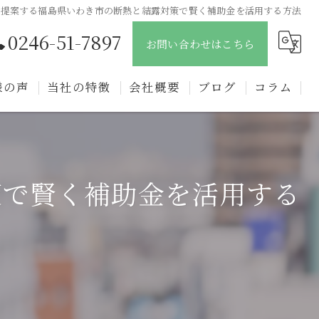
が提案する福島県いわき市の断熱と結露対策で賢く補助金を活用する方法
0246-51-7897
お問い合わせはこちら
様の声
当社の特徴
会社概要
ブログ
コラム
新築
戸建て
策で賢く補助金を活用する
注文住宅
リフォーム
リノベーション