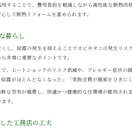
活用することで、費用負担を軽減しながら高性能な断熱改
結露知らずの省エネ住宅を実現する方法とは
安心して断熱リフォームを進められます。
工務店の技術で結露と断熱を同時に解決
省エネ住宅づくりで重視したい工務店の提案
な暮らし
窓リノベが叶える工務店の結露ゼロ戦略
なくし、結露の発生を抑えることでカビやダニの発生リス
工務店とつくる結露対策重視の家の特徴
から非常に重要なポイントです。
補助金を活かした省エネリフォームの手順
とで、ヒートショックのリスク低減や、アレルギー症状の
快適を支える工務店提案の断熱施工ポイント
も結露がほとんどなくなった」「家族全員が風邪をひきに
工務店が重視する断熱材の選定と施工技術
新鮮な空気が循環し、快適かつ健康的な住環境が維持され
いわき市の気候に特化した断熱の工務店提案
います。
断熱と気密を両立する工務店の施工ポイント
補助金活用でお得に断熱改修する工務店の知恵
用した工務店の工夫
住宅省エネ2026対応の断熱で工務店を選ぶ理由