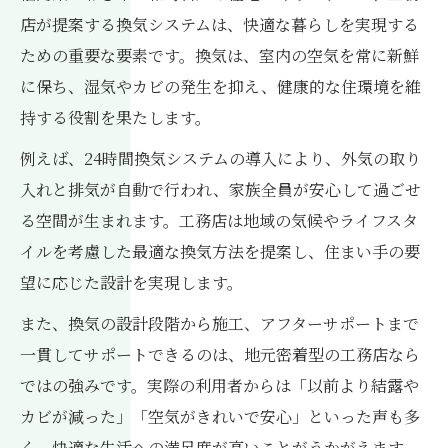
換気システム導入で工務店が目指す快適空
店が提案する換気システムは、快適な暮らしを実現する
間
ための重要な要素です。換気は、室内の空気を常に新鮮
工務店が提案する健康住宅と換気設備の関
に保ち、湿気やカビの発生を抑え、健康的な住環境を維
係
持する役割を果たします。
工務店の視点で見る換気の重要な選定基準
例えば、24時間換気システムの導入により、外気の取り
工務店が提案する理想的な換気設備の特徴
入れと排気が自動で行われ、家族全員が安心して過ごせ
工務店が重視する換気設備の最新トレンド
る空間が生まれます。工務店は地域の気候やライフスタ
工務店ならではの換気設備選びのポイント
イルを考慮した最適な換気方法を提案し、住まい手の要
実績豊富な工務店が語る理想の換気性能
望に応じた設計を実現します。
工務店がすすめる換気設備のメンテナンス
また、換気の設計段階から施工、アフターサポートまで
性
一貫してサポートできるのは、地元密着型の工務店なら
理想的な住まいを支える工務店の換気設計
ではの強みです。実際の利用者からは「以前より結露や
カビが減った」「空気がきれいで安心」といった声も多
換気と安心が両立する住まいの選択ポイント
く、快適な生活への満足度が高いことがうかがえます。