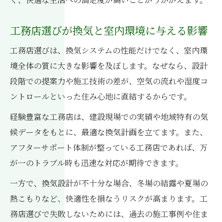
工務店が考える住まいの安心と換気バラン
ス
工務店選びが換気と室内環境に与える影響
換気重視の工務店が提案する安全な住宅設
計
工務店選びは、換気システムの性能だけでなく、室内環
境全体の質に大きな影響を及ぼします。なぜなら、設計
工務店のサポートで実現する換気と安心生
段階での提案力や施工技術の差が、空気の流れや湿度コ
活
ントロールといった住み心地に直結するからです。
工務店選びで失敗しない換気の確認ポイン
ト
経験豊富な工務店は、建設現場での実績や地域特有の気
候データをもとに、最適な換気計画を立てます。また、
災害時にも強い工務店の換気対策とは何か
アフターサポート体制が整っている工務店であれば、万
工務店選定で失敗しないための換気知識
が一のトラブル時も迅速な対応が期待できます。
工務店選びに役立つ換気の基本知識まとめ
一方で、換気設計が不十分な場合、冬場の結露や夏場の
工務店の換気提案を比較する際の注意点
熱こもりなど、快適性を損なうリスクが高まります。工
換気に強い工務店を見極めるための質問例
務店選びで失敗しないためには、過去の施工事例や住ま
工務店が教える換気トラブルの回避策