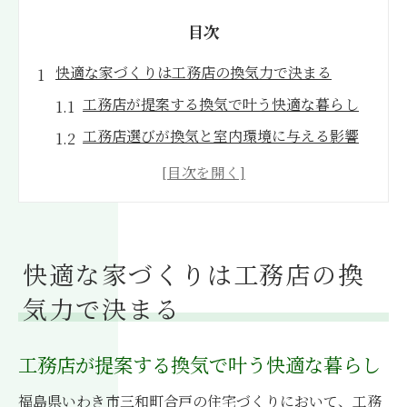
目次
快適な家づくりは工務店の換気力で決まる
工務店が提案する換気で叶う快適な暮らし
工務店選びが換気と室内環境に与える影響
工務店の換気設計が左右する省エネ効果
気候に合わせた工務店の換気提案の重要性
工務店だからできる住まいの空気質改善策
健康住宅を叶える換気システム選びの秘訣
快適な家づくりは工務店の換
工務店が推奨する健康的な換気システムと
気力で決まる
は
工務店と一緒に考える住宅の健康対策ポイ
工務店が提案する換気で叶う快適な暮らし
ント
福島県いわき市三和町合戸の住宅づくりにおいて、工務