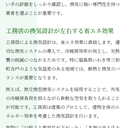
い手の評価をしっかり確認し、換気に強い専門性を持つ
省エネ視点で工務店を選ぶ際の換気ポイン
業者を選ぶことが重要です。
ト
福島県住宅で注目の換気システムの実力とは
工務店の換気設計が左右する省エネ効果
工務店推薦の換気システムが持つ性能と魅
工務店による換気設計は、省エネ効果に直結します。適
力
切な換気システムの導入で、冷暖房効率が向上し、光熱
工務店が注目する最新換気技術の実力を解
費の削減につながるためです。特に福島県いわき市三和
説
町合戸のような気温差のある地域では、断熱と換気のバ
実際に工務店が採用する換気システムの強
ランスが重要となります。
み
例えば、熱交換型換気システムを採用することで、外気
福島県住宅に合う工務店の換気システム選
の冷暖房負荷を抑えながら新鮮な空気を取り入れること
び
が可能です。工務店は建築のプロとして、建物全体のエ
工務店が語る換気システムの安心メリット
ネルギー効率を考慮した換気設計を行います。
実際に「以前より電気代が下がった」「冬場の冷え込み