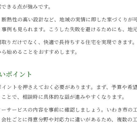
アフターサービスの違いが暮らしに与える影響
案できる点が強みです。
いわき市で信頼できる工務店を見極める方法
、断熱性の高い設計など、地域の実情に即した家づくりが
信頼できる工務店を見極めるチェックポイント
う事例も見られます。こうした失敗を避けるためにも、地
福島県いわき市の工務店実績を比較する視点
間取りだけでなく、快適で長持ちする住宅を実現できます
工務店の保証制度と倒産リスクの確認方法
から始めることをおすすめします。
口コミや評判から工務店の実力を読み解く
担当者の対応力が工務店選びに影響する理由
いポイント
地元密着の工務店が持つ強みと安心感
ポイントを押さえておく必要があります。まず、予算や希
地元工務店が提供する迅速な対応力と信頼性
ることで、相談時に具体的な話が進みやすくなります。
地域密着型工務店が選ばれる理由を解説
ターサービスの内容を事前に確認しましょう。いわき市の
工務店ならではの柔軟な要望対応が魅力
、会社ごとに得意分野や対応力に違いがあるため、複数の
長期の安心を実現する工務店のサポート体制
地元工務店がいわき市の気候風土に強い理由