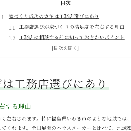
目次
家づくり成功のカギは工務店選びにあり
工務店選びが家づくりの満足度を左右する理由
工務店に相談する前に知っておきたいポイント
いわき市の工務店が支持される背景を解説
ハウスメーカーと工務店の選択で迷う方への助言
工務店選びで失敗しやすい落とし穴とは
ギは工務店選びにあり
工務店とハウスメーカーの違い徹底解説
工務店とハウスメーカーの家づくり対応力の違い
工務店ならではの柔軟な設計提案を比較する
右する理由
ハウスメーカーにない工務店独自の強みとは
きく左右されます。特に福島県いわき市のような地域では
工務店とハウスメーカーの価格や品質の比較
してくれます。全国展開のハウスメーカーと比べて、地域