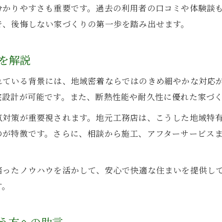
分かりやすさも重要です。過去の利用者の口コミや体験談
初めての家づくり初心者にもわかる工務店選び方
で、後悔しない家づくりの第一歩を踏み出せます。
初心者が安心できる工務店選びの基本を解説
失敗しないための工務店比較ポイントとは
を解説
家族で話し合う工務店選びの優先順位づけ
れている背景には、地域密着ならではのきめ細やかな対応
いわき市の注文住宅に強い工務店の探し方
宅設計が可能です。また、断熱性能や耐久性に優れた家づ
工務店選びで押さえたいアフターサービス
気対策が重要視されます。地元工務店は、こうした地域特
後悔しないための工務店選び実例紹介
のが特徴です。さらに、相談から施工、アフターサービス
工務店選びで失敗したケースとその教訓
満足度の高い工務店選び実例から学ぶ
培ったノウハウを活かして、安心で快適な住まいを提供し
実際の相談内容から見る工務店の対応力
す。
家づくり後に後悔しない工務店の条件とは
優良工務店の選び方を実例でわかりやすく
う方への助言