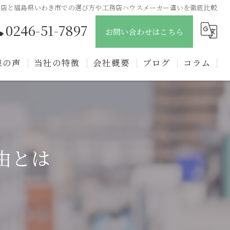
務店と福島県いわき市での選び方や工務店ハウスメーカー違いを徹底比較
0246-51-7897
お問い合わせはこちら
様の声
当社の特徴
会社概要
ブログ
コラム
新築
戸建て
注文住宅
由とは
リフォーム
リノベーション