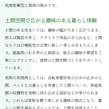
趣味を楽しむ土間の活用アイデアと工務店
地域密着型工務店の強みです。
土間で広がる趣味の可能性と工務店の支援
土間空間で広がる趣味のある暮らし体験
工務店と始める土間活用の新しい趣味ライ
フ
土間のある住まいでは、趣味の幅が大きく広がります。
趣味生活を実現する土間空間の工務店設計
例えば陶芸や木工、アウトドア用品の手入れなど、土間
いきいきと過ごせる土間設計の工夫
ならではの機能性が日常に新しい楽しみをもたらしま
工務店が叶えるいきいき土間設計の工夫集
す。福島県いわき市の工務店は、施主の趣味や要望を丁
寧にヒアリングし、理想の土間空間づくりをサポートし
趣味に最適な土間設計と工務店の技術力
ています。
暮らしが豊かになる土間設計の工務店提案
実際の利用例としては、自転車愛好家のための広めの土
趣味を支える土間の工務店設計ポイント
間、ペットとの暮らしを考慮した土間スペース、家庭菜
工務店と考える土間で快適に過ごす工夫
園の収穫物を気軽に持ち込める設計などが挙げられま
工務店視点で考える土間の機能性
す。これらは家族全員で楽しめる趣味の拠点となり、暮
工務店が重視する土間の多目的な機能性
らしの質を高めるポイントです。土間を活用すること