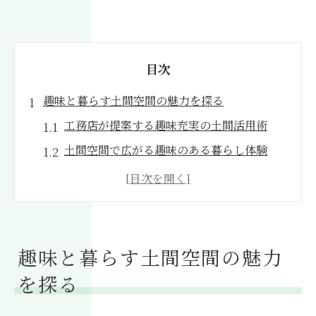
目次
趣味と暮らす土間空間の魅力を探る
工務店が提案する趣味充実の土間活用術
土間空間で広がる趣味のある暮らし体験
工務店視点で考える土間の魅力と可能性
趣味に寄り添う土間空間の設計ポイント
工務店と考える土間の新しいライフスタイ
ル
趣味と暮らす土間空間の魅力
工務店が叶える心地よい土間の住まい
を探る
工務店ならではの土間設計と快適性の追求