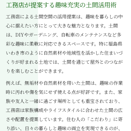
趣味を活かす土間の住まいづくり提案
工務店が提案する趣味充実の土間活用術
工務店が実現する土間のある豊かな暮らし
工務店による土間空間の活用提案は、趣味を暮らしの中
心地よさを生む工務店の土間空間デザイン
心に据えたい方にとって大きな魅力となります。土間
法
は、DIYやガーデニング、自転車のメンテナンスなど多
趣味を楽しむための土間設計アイデア集
彩な趣味に柔軟に対応できるスペースです。特に福島県
自然素材で彩る土間のある家づくり
いわき市のように自然素材や地域性を活かした住まいづ
くりが好まれる土地では、土間を通じて屋外とのつなが
工務店が選ぶ自然素材と土間の調和術
りを楽しむことができます。
趣味空間に最適な自然素材の土間実例
自然素材で心地よい土間を工務店と共に
例えば、無垢材や自然素材を用いた土間は、趣味の作業
時に汚れや傷を気にせず使える点が好評です。また、家
趣味を引き立てる自然素材土間の魅力
族や友人と一緒に過ごす場所としても重宝されており、
工務店と彩る土間の自然素材活用アイデア
工務店は家族構成やライフスタイルに合わせた土間の広
土間空間を活かした趣味生活のすすめ
さや配置を提案しています。住む人の「こだわり」に寄
工務店が提案する土間趣味空間のつくり方
り添い、日々の暮らしと趣味の両立を実現できるのが、