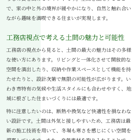
趣味空間としての土間を工務店が解説
で、家の中と外の境界が緩やかになり、自然と触れ合い
工務店ならではの土間機能性アップ術
ながら趣味を満喫できる住まいが実現します。
土間で叶える趣味と生活の快適な両立
工務店視点で考える土間の魅力と可能性
工務店の工夫が光る土間機能性の実例
工務店の視点から見ると、土間の最大の魅力はその多様
な使い方にあります。リビングと一体化させて開放的な
空間を演出したり、収納や作業スペースとして機能を持
たせたりと、設計次第で無限の可能性が広がります。い
わき市特有の気候や生活スタイルにも合わせやすく、地
域に根ざした住まいづくりには最適です。
特に注意したいのは、断熱や換気など快適性を損なわな
い設計です。土間は外気と接しやすいため、工務店は最
新の施工技術を用いて、冬場も寒さを感じにくい空間を