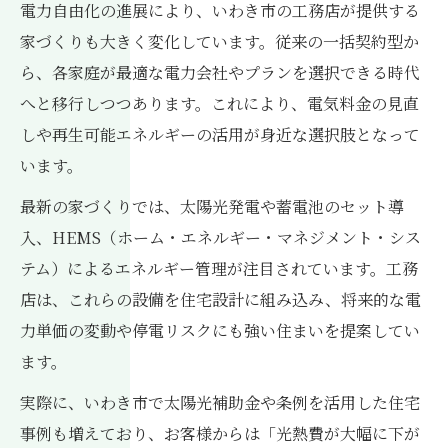
電力自由化の進展により、いわき市の工務店が提供する
訣
家づくりも大きく変化しています。従来の一括契約型か
太陽光活用で始めるいわき市の新しい暮らし
ら、各家庭が最適な電力会社やプランを選択できる時代
工務店で始める太陽光発電住宅の魅力
へと移行しつつあります。これにより、電気料金の見直
いわき市太陽光補助金と工務店活用法
しや再生可能エネルギーの活用が身近な選択肢となって
工務店が導く太陽光活用の最新事例に注目
います。
太陽光活用住宅のメリットを工務店が解説
最新の家づくりでは、太陽光発電や蓄電池のセット導
工務店と太陽光条例対応の家づくりポイン
入、HEMS（ホーム・エネルギー・マネジメント・シス
ト
テム）によるエネルギー管理が注目されています。工務
店は、これらの設備を住宅設計に組み込み、将来的な電
力単価の変動や停電リスクにも強い住まいを提案してい
ます。
実際に、いわき市で太陽光補助金や条例を活用した住宅
事例も増えており、お客様からは「光熱費が大幅に下が