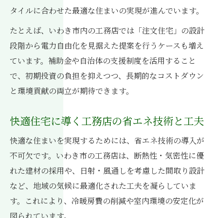
工務店が提案する太陽光住宅の実現ポイン
タイルに合わせた最適な住まいの実現が進んでいます。
ト
たとえば、いわき市内の工務店では「注文住宅」の設計
再生可能エネルギー導入時の工務店の役割
段階から電力自由化を見据えた提案を行うケースも増え
とは
ています。補助金や自治体の支援制度を活用すること
工務店と始める蓄電池活用の新しい住まい
で、初期投資の負担を抑えつつ、長期的なコストダウン
づくり
と環境貢献の両立が期待できます。
いわき市で選ばれる工務店のエコ住宅事例
快適住宅に導く工務店の省エネ技術と工夫
工務店で叶える再生可能エネルギー住宅の
魅力
快適な住まいを実現するためには、省エネ技術の導入が
工務店が叶える電力コスト削減の住まいとは
不可欠です。いわき市の工務店は、断熱性・気密性に優
工務店が推奨する電力コスト削減プラン解
れた建材の採用や、日射・風通しを考慮した間取り設計
説
など、地域の気候に最適化された工夫を凝らしていま
蓄電池導入で工務店住宅の節約効果を高め
す。これにより、冷暖房費の削減や室内環境の安定化が
る
図られています。