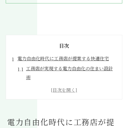
目次
電力自由化時代に工務店が提案する快適住宅
工務店が実現する電力自由化の住まい設計
術
快適住宅に導く工務店の省エネ技術と工夫
電力自由化で変わる工務店の家づくり最前
線
工務店選びで叶う快適性と節約の新常識
電力自由化時代に工務店が提
ローコスト実現の工務店ノウハウを徹底解