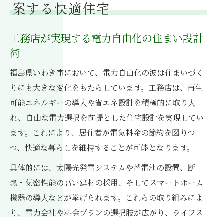
案する快適住宅
説
いわき市で選ぶ省エネ工務店の家づくり最前線
工務店が実現する電力自由化の住まい設計
省エネ住宅を実現する工務店の選び方とは
術
工務店が手掛ける省エネ設計の最新事例紹
福島県いわき市において、電力自由化の波は住まいづく
介
りにも大きな変化をもたらしています。工務店は、再生
いわき市で注目集まる工務店の断熱施工ポ
可能エネルギーの導入や省エネ設計を積極的に取り入
イント
れ、自由な電力選択を前提とした住宅設計を実現してい
工務店と省エネ住宅で叶える快適な暮らし
ます。これにより、居住者が電気料金の節約を図りつ
方
つ、快適な暮らしを維持することが可能となります。
注文住宅で実感する工務店の省エネ性能の
具体的には、太陽光発電システムや蓄電池の設置、断
魅力
熱・気密性能の高い建材の採用、そしてスマートホーム
再生可能エネルギー住宅を工務店で実現する秘
機器の導入などが挙げられます。これらの取り組みによ
訣
り、電力会社や料金プランの選択肢が広がり、ライフス