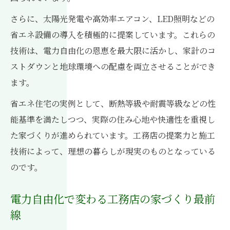
工務店の設計力で電気代節約を実現する方
さらに、太陽光発電や高効率エアコン、LED照明などの
法
省エネ設備の導入を積極的に提案しています。これらの
注文住宅で叶う電力コスト最適化の秘訣
技術は、電力自由化の恩恵を最大限に活かし、家計のコ
ストダウンと地球環境への配慮を両立させることができ
工務店が実践する電力自由化対応の工夫事
ます。
例
注文住宅ならではの省エネ設計で未来を住む
省エネ住宅の実例として、断熱等級や耐震等級などの性
工務店による注文住宅の省エネ設計ポイン
能基準を満たしつつ、実際の住み心地や快適性を重視し
ト
た家づくりが進められています。工務店の提案力と施工
技術によって、理想の暮らしが現実のものとなっている
高性能住宅を目指す工務店の断熱技術とは
のです。
注文住宅で実現する工務店の快適空間づく
り
電力自由化で変わる工務店の家づくり最前
工務店と一緒に考える省エネ住宅の未来像
線
いわき市注文住宅の相場と工務店選びの秘