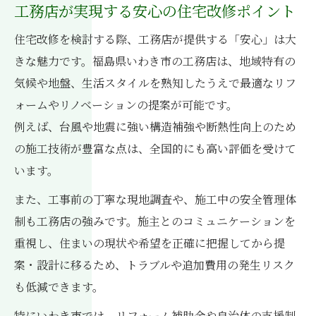
工務店ならではの住宅改修アイデアの魅力
工務店が実現する安心の住宅改修ポイント
地域密着工務店による最適な改修プラン紹
住宅改修を検討する際、工務店が提供する「安心」は大
介
きな魅力です。福島県いわき市の工務店は、地域特有の
工務店が提案するリフォームの新しいカタ
気候や地盤、生活スタイルを熟知したうえで最適なリフ
チ
ォームやリノベーションの提案が可能です。
工務店の提案力を引き出す相談の進め方
例えば、台風や地震に強い構造補強や断熱性向上のため
リフォームなら工務店で快適空間を実現
の施工技術が豊富な点は、全国的にも高い評価を受けて
います。
工務店で叶える快適リフォームのポイント
工務店によるリフォーム空間の工夫と実例
また、工事前の丁寧な現地調査や、施工中の安全管理体
工務店選びが快適なリフォーム成功の鍵
制も工務店の強みです。施主とのコミュニケーションを
重視し、住まいの現状や希望を正確に把握してから提
工務店が提案する暮らしやすいリフォーム
案・設計に移るため、トラブルや追加費用の発生リスク
術
も低減できます。
リフォーム会社と工務店の違いと選び方
特にいわき市では、リフォーム補助金や自治体の支援制
福島県いわき市でリノベーションを考える方へ