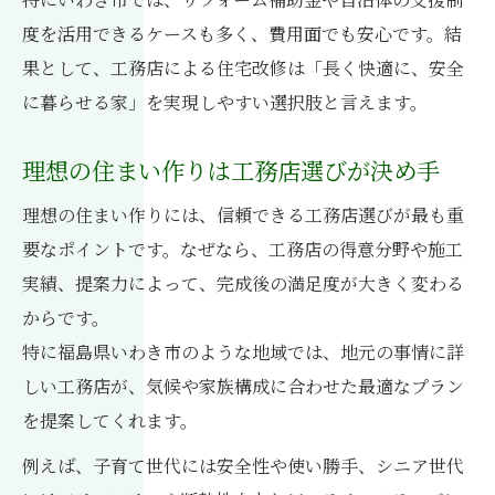
度を活用できるケースも多く、費用面でも安心です。結
工務店と進めるリノベーションの流れ解説
果として、工務店による住宅改修は「長く快適に、安全
中古物件リノベーションは工務店が安心
に暮らせる家」を実現しやすい選択肢と言えます。
工務店選びが左右するリノベーション成功
例
理想の住まい作りは工務店選びが決め手
地域密着工務店のリノベーション提案力に
理想の住まい作りには、信頼できる工務店選びが最も重
注目
要なポイントです。なぜなら、工務店の得意分野や施工
工務店によるリノベーション後の暮らし向
実績、提案力によって、完成後の満足度が大きく変わる
上
からです。
工務店で始める住宅の価値向上リフォーム
特に福島県いわき市のような地域では、地元の事情に詳
工務店が提案する住宅価値向上リフォーム
しい工務店が、気候や家族構成に合わせた最適なプラン
術
を提案してくれます。
リフォームで住宅の資産価値を高める工務
例えば、子育て世代には安全性や使い勝手、シニア世代
店の工夫