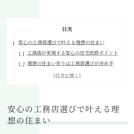
目次
安心の工務店選びで叶える理想の住まい
工務店が実現する安心の住宅改修ポイント
理想の住まい作りは工務店選びが決め手
工務店によるリフォームの安心サポート体
制
信頼できる工務店を見極めるチェック方法
工務店で叶える快適な住まいの基準とは
安心の工務店選びで叶える理
住宅改修を成功へ導く工務店の提案力
想の住まい
工務店の提案力が住宅改修の満足度を左右