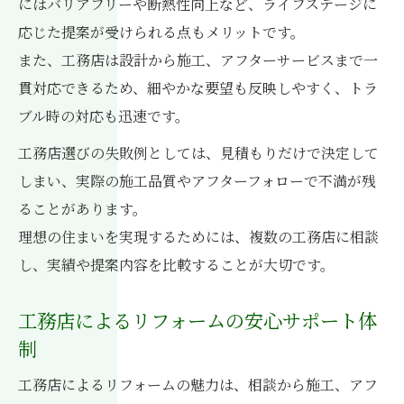
にはバリアフリーや断熱性向上など、ライフステージに
工務店と相談しながら価値ある住まいづく
応じた提案が受けられる点もメリットです。
り
また、工務店は設計から施工、アフターサービスまで一
工務店選びで実現する高品質リフォーム体
貫対応できるため、細やかな要望も反映しやすく、トラ
験
ブル時の対応も迅速です。
工務店による住宅価値アップの秘訣を解説
工務店選びの失敗例としては、見積もりだけで決定して
工務店選びの失敗を防ぐチェックポイント
しまい、実際の施工品質やアフターフォローで不満が残
工務店選びで失敗しないための確認事項ま
ることがあります。
とめ
理想の住まいを実現するためには、複数の工務店に相談
評判や実績から見る工務店の選び方ガイド
し、実績や提案内容を比較することが大切です。
工務店選びに必要なリフォーム会社比較の
工務店によるリフォームの安心サポート体
視点
制
工務店のアフターフォロー体制を徹底確認
工務店の見積もり内容に注目する理由とは
工務店によるリフォームの魅力は、相談から施工、アフ