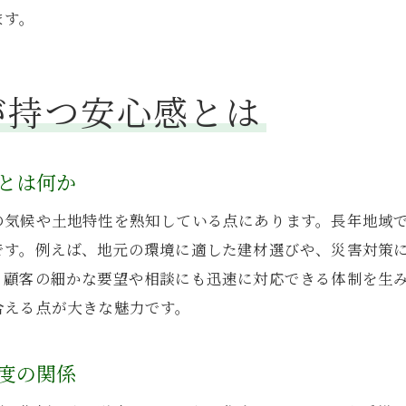
アフターサービス充実の工務店を選ぶ基準
ます。
工務店の長期サポート体制と業績の関連性
工務店のアフターケアが評価される理由
が持つ安心感とは
信頼できる工務店のアフターサービス特長
工務店選びでアフター対応を確認する方法
アフターサービス体制強化と工務店業績の関係
とは何か
住宅建築で工務店を比較する際のポイント
の気候や土地特性を熟知している点にあります。長年地域
工務店の実績や業績比較で選ぶ住宅建築術
です。例えば、地元の環境に適した建材選びや、災害対策
複数工務店を比較するときの重要な視点
、顧客の細かな要望や相談にも迅速に対応できる体制を生
工務店の経営安定性と建築品質の違い
合える点が大きな魅力です。
建設業許可や実績一覧が比較の決め手に
住宅建築時に工務店選びで外せない要素
度の関係
信頼できる工務店を比較検討する方法