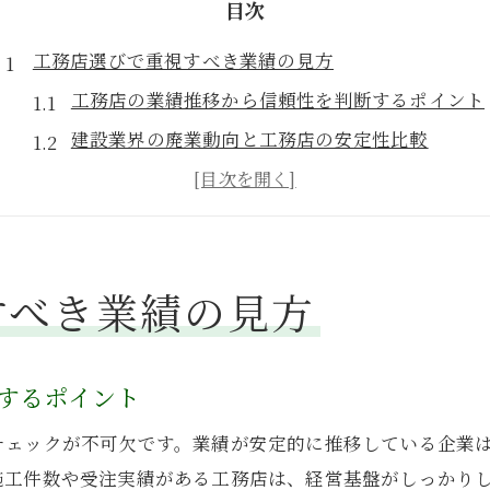
目次
工務店選びで重視すべき業績の見方
工務店の業績推移から信頼性を判断するポイント
建設業界の廃業動向と工務店の安定性比較
工務店の経営状況と地域密着度の関係性
工務店選定で重視すべき過去実績の見極め方
業績好調な工務店と廃業リスクの見分け方
すべき業績の見方
工務店の建設業許可や実績一覧を確認する方法
地域密着の工務店が持つ安心感とは
地域密着型工務店ならではの安心感とは何か
するポイント
工務店が地元で築く実績と顧客満足度の関係
チェックが不可欠です。業績が安定的に推移している企業
地元に根ざした工務店と廃業リスクの低さ
施工件数や受注実績がある工務店は、経営基盤がしっかり