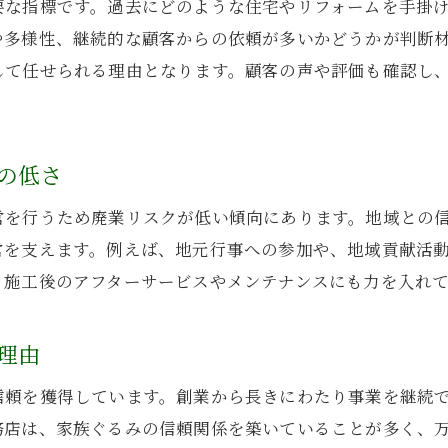
要な指標です。過去にどのような住宅やリフォームを手掛
長期的な安心を得る工務店の選び方
や多様性、継続的な顧客からの依頼が多いかどうかが判断
長期的な安心を重視した工務店選定の秘訣
して任せられる理由となります。顧客の声や評価も確認し
工務店の業績推移と長期サポートの重要性
廃業リスクの少ない工務店の見分け方
の低さ
工務店の実績と長期サービスの充実度比較
長く付き合える工務店の信頼性評価方法
営を行うため廃業リスクが低い傾向にあります。地域との
将来も安心な工務店選びのチェックポイント
営を支えます。例えば、地元行事への参加や、地域貢献活
、施工後のアフターサービスやメンテナンスにも力を入れ
理由
信頼を獲得しています。創業から長きにわたり事業を継続
務店は、家族ぐるみの信頼関係を築いていることが多く、