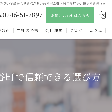
工務店の業績から見る福島県いわき市常磐上湯長谷町で信頼できる選び方
0246-51-7897
お問い合わせはこちら
様の声
当社の特徴
会社概要
ブログ
コラム
新築
戸建て
注文住宅
谷町で信頼できる選び方
リフォーム
リノベーション