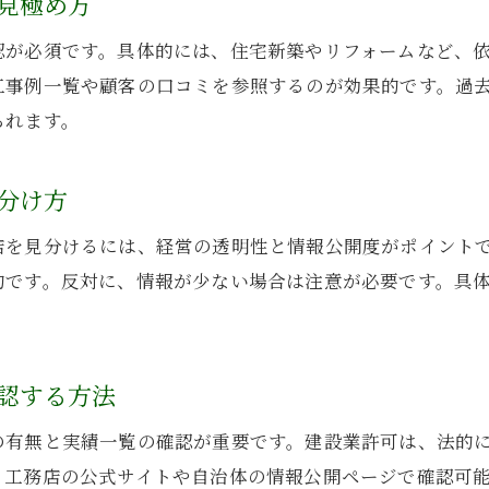
見極め方
工務店の経営安定性と顧客満足度の関係
認が必須です。具体的には、住宅新築やリフォームなど、
業績好調な工務店に共通する取り組みとは
工事例一覧や顧客の口コミを参照するのが効果的です。過
廃業リスクの低い工務店選定のポイント
られます。
工務店の業績推移から選ぶ安心の理由
実績豊富な工務店に依頼するメリット
分け方
実績豊富な工務店が住宅建築で選ばれる理由
店を見分けるには、経営の透明性と情報公開度がポイント
工務店の施工実績がもたらす安心感とは
的です。反対に、情報が少ない場合は注意が必要です。具
多彩な実績を持つ工務店の強みと信頼性
工務店の業績と顧客満足度の関係性
豊富な実績を持つ工務店の選び方のコツ
認する方法
実績が多い工務店に相談する安心ポイント
の有無と実績一覧の確認が重要です。建設業許可は、法的
アフターサービス重視の工務店選定法
、工務店の公式サイトや自治体の情報公開ページで確認可