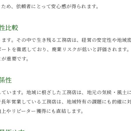
工務店の長期経営が生む地域信頼の理由
るため、依頼者にとって安心感が得られます。
工務店選びで重視したい地元評判の見方
地域に貢献する工務店の特徴と選び方
性比較
信頼できる工務店を見極める秘訣
ります。その中で生き残る工務店は、経営の安定性や地域
工務店の信頼性を高める施工実績の重要性
ポートを徹底しており、廃業リスクが低いと評価されます
口コミや地域評判から工務店を見極める方法
とが重要です。
工務店と相談時に確認したいチェックポイント
建設業許可を持つ工務店の安心材料とは
係性
工務店の廃業リスクを事前に調べるコツ
しています。地域に根ざした工務店は、地元の気候・風土
信頼できる工務店選びのための比較視点
で長年営業している工務店は、地域特有の課題にも的確に
業績好調な工務店が選ばれる理由
向上やリピーター獲得にも直結します。
安定した業績を持つ工務店が信頼される背景
最新技術導入で業績好調な工務店の特徴