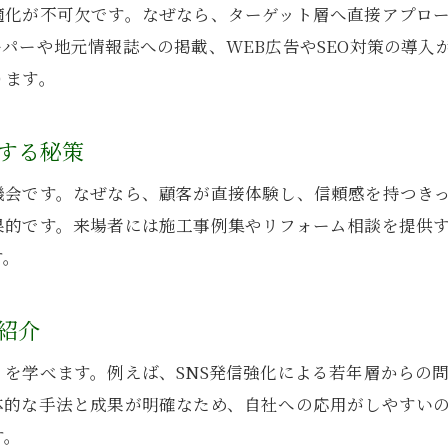
適化が不可欠です。なぜなら、ターゲット層へ直接アプロ
工務店ならではの広告活用術を紹介
パーや地元情報誌への掲載、WEB広告やSEO対策の導入
地域密着型の工務店が選ばれる理由とは
ります。
SNS活用で工務店の集客を広げる方法
ハウスメーカーと差別化する工務店戦略
する秘策
工務店とハウスメーカーの違いを明確化
機会です。なぜなら、顧客が直接体験し、信頼感を持つき
集客方法で勝負する工務店の戦略ポイント
果的です。来場者には施工事例集やリフォーム相談を提供
住宅集客アイデアで工務店独自性を発揮
す。
工務店が選ばれる理由を掘り下げて解説
差別化を実現する工務店の魅力的な集客法
紹介
ハウスメーカーに負けない工務店の工夫
を学べます。例えば、SNS発信強化による若年層からの
広告とイベントで工務店の魅力を発信する方法
体的な手法と成果が明確なため、自社への応用がしやすい
工務店広告の費用対効果を最大化する秘訣
す。