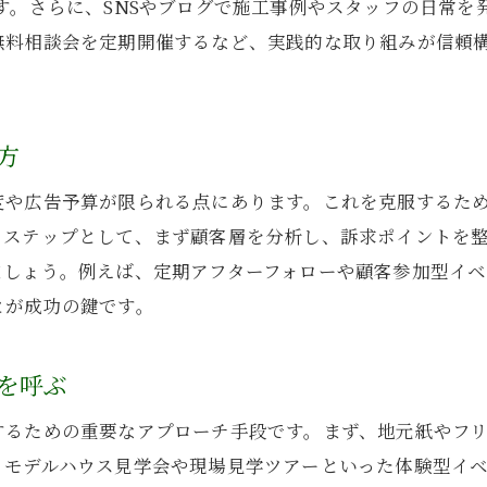
す。さらに、SNSやブログで施工事例やスタッフの日常を
地域密着型工務店の集客ポイントを解説
無料相談会を定期開催するなど、実践的な取り組みが信頼
工務店が信頼を集めるための工夫とは
。
住宅集客アイデアで地元顧客を増やす方法
方
工務店が選ばれる理由を地域視点で考察
口コミと紹介で工務店集客力を高める方法
度や広告予算が限られる点にあります。これを克服するた
地域に根ざす工務店の強みを最大限に発揮
。ステップとして、まず顧客層を分析し、訴求ポイントを
ましょう。例えば、定期アフターフォローや顧客参加型イ
とが成功の鍵です。
を呼ぶ
るための重要なアプローチ手段です。まず、地元紙やフリ
、モデルハウス見学会や現場見学ツアーといった体験型イ