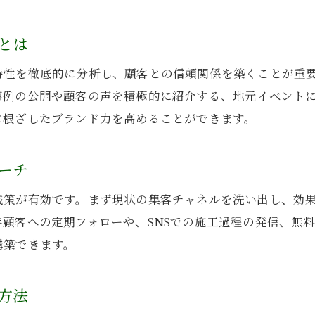
工務店に最適な集客方法の選び方を伝授
ハウスメーカーと差がつく工務店戦略の実例
とは
利益率向上を目指す工務店の実践方法
特性を徹底的に分析し、顧客との信頼関係を築くことが重
工務店の利益率アップに効く集客戦略とは
事例の公開や顧客の声を積極的に紹介する、地元イベント
費用対効果を意識した工務店広告の実践法
に根ざしたブランド力を高めることができます。
工務店の収益性を高める集客方法の工夫
小さな工務店でも実現できる利益向上策
ーチ
工務店の経営安定に欠かせない戦略を解説
践策が有効です。まず現状の集客チャネルを洗い出し、効
工務店は儲かるかを事例から読み解く
顧客への定期フォローや、SNSでの施工過程の発信、無
小さな工務店でも活かせる集客アイデア集
構築できます。
小さな工務店が集客力を高める工夫とは
工務店におすすめのイベント集客アイデア
方法
住宅集客アイデアでリピーター獲得を目指す