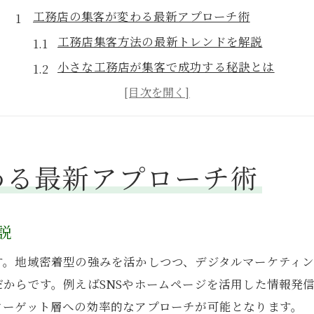
工務店の集客が変わる最新アプローチ術
工務店集客方法の最新トレンドを解説
小さな工務店が集客で成功する秘訣とは
集客に悩む工務店への実践的アプローチ
工務店の広告戦略で認知度を高める方法
イベント活用で工務店の魅力を発信する秘策
わる最新アプローチ術
工務店の集客課題を解決する実例を紹介
集客に悩む工務店へ効果的な戦略提案
工務店が抱える集客の悩みを徹底分析
説
住宅集客アイデアで工務店の強みを伸ばす
す。地域密着型の強みを活かしつつ、デジタルマーケティ
工務店の弱点を克服する戦略の考え方
からです。例えばSNSやホームページを活用した情報発信、
広告とイベントで工務店に新規顧客を呼ぶ
ターゲット層への効率的なアプローチが可能となります。