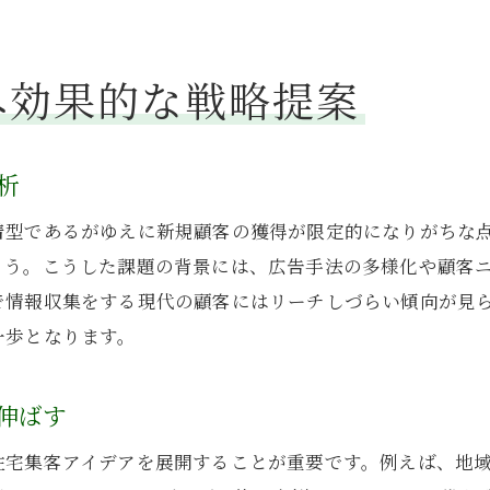
イベント集客で工務店ブランド力を高める
工務店の集客は口コミ活用も重要な要素
へ効果的な戦略提案
小さな工務店でもできる広告戦略を紹介
住宅集客アイデアでイベント来場率を向上
SNS連携で工務店イベント集客力を強化
析
工務店の集客課題を解決する実例に学ぶ
着型であるがゆえに新規顧客の獲得が限定的になりがちな
集客に成功した工務店の実例から学ぶ工夫
ょう。こうした課題の背景には、広告手法の多様化や顧客
工務店集客の弱点を克服した具体的事例
で情報収集をする現代の顧客にはリーチしづらい傾向が見
小さな工務店が集客で成果を出した方法
一歩となります。
イベントで工務店の魅力を伝えた成功事例
広告戦略で工務店の認知度を上げた事例
伸ばす
工務店集客の悩みを乗り越えた実践例
住宅集客アイデアを展開することが重要です。例えば、地
地域密着型工務店が成功するための秘訣とは