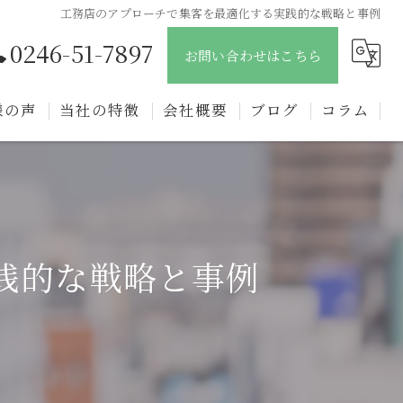
工務店のアプローチで集客を最適化する実践的な戦略と事例
0246-51-7897
お問い合わせはこちら
様の声
当社の特徴
会社概要
ブログ
コラム
新築
戸建て
注文住宅
践的な戦略と事例
リフォーム
リノベーション