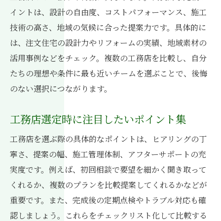
イントは、設計の自由度、コストパフォーマンス、施工
いわき市で注文住宅を建てる際の注意点
技術の高さ、地域の気候に合った提案力です。具体的に
工務店視点の間取り設計と家づくりの秘訣
は、注文住宅の設計力やリフォームの実績、地域素材の
注文住宅に強い工務店の選び方と基準
活用事例などをチェック。複数の工務店を比較し、自分
工務店の経験が活きる注文住宅の流れ紹介
たちの理想や条件に最も近いチームを選ぶことで、後悔
工務店と進める理想の注文住宅実現術
のない選択につながります。
工務店の実績から学ぶ快適な暮らし方
工務店選定時に注目したいポイント集
工務店の施工実績が語る快適暮らしの秘訣
いわき市工務店の事例で分かる暮らし向上
工務店を選ぶ際の具体的なポイントは、ヒアリングの丁
術
寧さ、提案の幅、施工管理体制、アフターサポートの充
工務店の経験を活かした住まいづくりとは
実度です。例えば、初回相談で要望を細かく聞き取って
くれるか、複数のプランを比較提案してくれるかなどが
実績豊富な工務店が提案する快適生活設計
重要です。また、完成後の定期点検やトラブル対応も確
工務店チームの成功例から学ぶ住みやすさ
認しましょう。これらをチェックリスト化して比較する
工務店の事例で叶う理想的な住環境構築