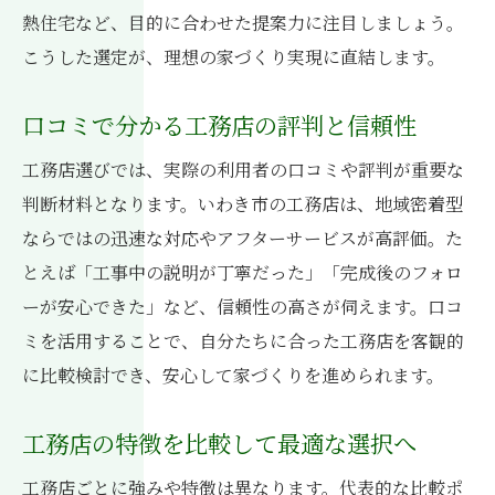
熱住宅など、目的に合わせた提案力に注目しましょう。
ローコストで叶える理想の家づくり戦略
こうした選定が、理想の家づくり実現に直結します。
工務店でコストパフォーマンスを高める方
法
口コミで分かる工務店の評判と信頼性
ローコスト住宅を支える工務店の工夫紹介
工務店選びでは、実際の利用者の口コミや評判が重要な
建築デザインにこだわる工務店の工夫
判断材料となります。いわき市の工務店は、地域密着型
工務店が実現するこだわりの建築デザイン
ならではの迅速な対応やアフターサービスが高評価。た
いわき市工務店のデザイン力と事例に注目
とえば「工事中の説明が丁寧だった」「完成後のフォロ
工務店の提案力で理想の外観・内観を実現
ーが安心できた」など、信頼性の高さが伺えます。口コ
職人技が光る工務店のデザイン工夫を解説
ミを活用することで、自分たちに合った工務店を客観的
に比較検討でき、安心して家づくりを進められます。
センスを活かす工務店の建築設計の特徴
工務店ならではの個性派デザイン事例集
工務店の特徴を比較して最適な選択へ
注文住宅のポイントを工務店視点で解説
工務店ごとに強みや特徴は異なります。代表的な比較ポ
工務店が考える注文住宅の成功ポイント