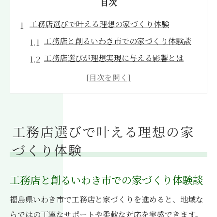
目次
工務店選びで叶える理想の家づくり体験
工務店と創るいわき市での家づくり体験談
工務店選びが理想実現に与える影響とは
口コミで分かる工務店の評判と信頼性
工務店の特徴を比較して最適な選択へ
工務店選定時に注目したいポイント集
地域密着の工務店が選ばれる理由を解説
工務店選びで叶える理想の家
地域密着の工務店が提案する新しい住まい
づくり体験
いわき市の工務店が叶える最新住まい提案
地域密着型工務店の提案力と強みを探る
工務店と創るいわき市での家づくり体験談
工務店が知るいわきの建築トレンド紹介
福島県いわき市で工務店と家づくりを進めると、地域な
住まいを支える工務店の独自サービス
らではの丁寧なサポートや柔軟な対応を実感できます。