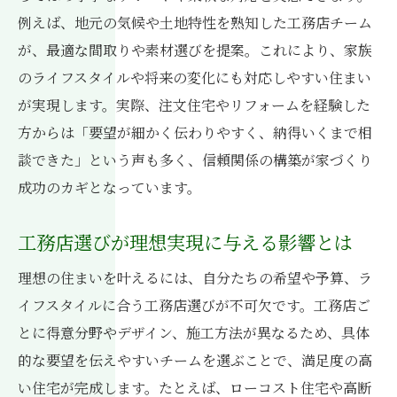
工務店が実現する安心の家づくり事例
例えば、地元の気候や土地特性を熟知した工務店チーム
が、最適な間取りや素材選びを提案。これにより、家族
地域を知る工務店ならではの提案内容
のライフスタイルや将来の変化にも対応しやすい住まい
家族の未来を守る工務店の安心サポート
が実現します。実際、注文住宅やリフォームを経験した
工務店が提供する安心アフターサポート
方からは「要望が細かく伝わりやすく、納得いくまで相
家族を守る工務店の保証とサポート内容
談できた」という声も多く、信頼関係の構築が家づくり
工務店の安心対応が選ばれる理由とは
成功のカギとなっています。
いわき市の工務店による安全対策の特徴
工務店で叶う長期保証と快適暮らしの秘訣
工務店選びが理想実現に与える影響とは
工務店が家族の未来を支えるサポート体制
理想の住まいを叶えるには、自分たちの希望や予算、ラ
ローコスト住宅なら工務店チームが強み
イフスタイルに合う工務店選びが不可欠です。工務店ご
工務店が提案するローコスト住宅の魅力
とに得意分野やデザイン、施工方法が異なるため、具体
的な要望を伝えやすいチームを選ぶことで、満足度の高
いわき市で実現する工務店のコスト術
い住宅が完成します。たとえば、ローコスト住宅や高断
工務店チームが選ばれる価格と品質の理由