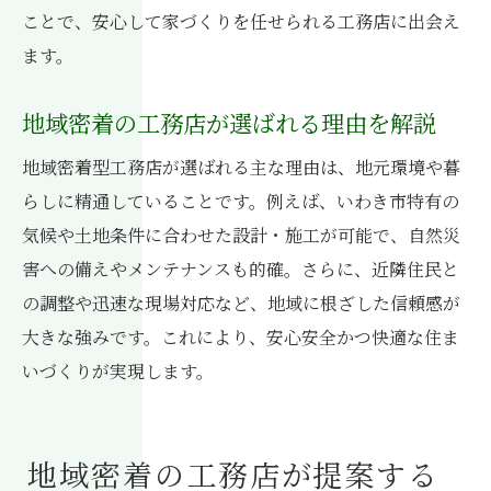
ことで、安心して家づくりを任せられる工務店に出会え
いわき市で工務店と実現する高品質住宅
ます。
工務店が叶えるいわき市の高品質住宅事情
高品質住宅を実現する工務店の工夫と技術
地域密着の工務店が選ばれる理由を解説
工務店選びが決め手となる品質追求の理由
地域密着型工務店が選ばれる主な理由は、地元環境や暮
いわき市工務店の高品質施工事例を紹介
らしに精通していることです。例えば、いわき市特有の
工務店と作る安心かつ高性能な住まい設計
気候や土地条件に合わせた設計・施工が可能で、自然災
工務店チームで目指す高品質な家づくり方
害への備えやメンテナンスも的確。さらに、近隣住民と
法
の調整や迅速な現場対応など、地域に根ざした信頼感が
大きな強みです。これにより、安心安全かつ快適な住ま
いづくりが実現します。
地域密着の工務店が提案する