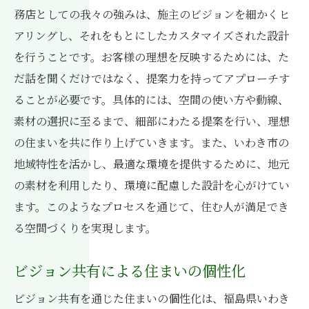
理想の住まいを実現するためのステップ
務店としての我々の強みは、施主のビジョンを細かくヒ
アリングし、それをもとにしたカスタマイズされた設計
顧客の声を反映するデザイン戦略
を行うことです。お客様の理想を反映するためには、た
予算に合わせた理想の住まいづくり
だ話を聞くだけではなく、提案力を持ってアプローチす
施工中におけるビジョン共有の維持
ることが必要です。具体的には、空間の使い方や動線、
ビジョンの変化に柔軟に対応する方法
素材の選択に至るまで、細部にわたる提案を行い、理想
心地よい住まいを創るためのポイント
の住まいを共に作り上げていきます。また、いわき市の
ビジョン共有で叶える店舗設計の可能性
地域特性を活かし、最適な環境を提供するために、地元
店舗コンセプトを顧客と共有する重要性
の素材を利用したり、環境に配慮した設計を心がけてい
顧客のブランドビジョンを形にする設計
ます。このようなプロセスを通じて、住む人が満足でき
る空間づくりを実現します。
集客力を高めるためのビジョン共有
地域特性を活かした店舗デザイン
ビジョン共有による住まいの個性化
ビジョン共有がもたらす店舗の個性化
ビジョン共有を通じた住まいの個性化は、福島県いわき
持続可能な店舗設計の実現方法