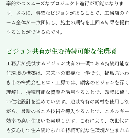
率的かつスムーズなプロジェクト進行が可能になりま
ビジョン共有で実現する居心地の良い空間
す。さらに、明確なビジョンがあることで、工務店のチ
工務店のビジョン共有で地域素材の魅力を引き
ーム全体が一致団結し、施主の期待を上回る結果を提供
出す
することができるのです。
地域素材を活用した持続可能な住まい
ビジョン共有が生む持続可能な住環境
自然素材がもたらす心地良さ
地域の特性を活かしたデザインアイデア
工務店が提供するビジョン共有の一環である持続可能な
住環境の構築は、未来への重要な一歩です。福島県いわ
ビジョン共有が可能にする素材選び
き市の株式会社ヒロ・工房では、顧客のビジョンを深く
環境に優しい建材の選定方法
理解し、持続可能な資源を活用することで、環境に優し
地域文化を反映する建築デザイン
い住宅設計を進めています。地域特有の素材を使用しな
がら、最新の省エネ技術を導入することで、エネルギー
効率の高い住まいを実現します。これにより、次世代に
も安心して住み続けられる持続可能な住環境が生まれる