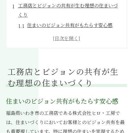
工務店とビジョンの共有が生む理想の住まいづ
くり
住まいのビジョン共有がもたらす安心感
顧客の理想を反映した設計プロセス
ビジョン共有による住まいの個性化
施工前にビジョンを明確化する重要性
ビジョン共有が生む持続可能な住環境
工務店とビジョンの共有が生
顧客との緊密なコミュニケーションの秘訣
む理想の住まいづくり
福島県いわき市で実現するビジョン共有の住ま
い設計
住まいのビジョン共有がもたらす安心感
地域に根ざした住まいづくりの魅力
福島県いわき市の工務店である株式会社ヒロ・工房で
いわき市特有の気候を考慮した設計
は、住まいづくりにおいてお客様とのビジョン共有を最
ビジョン共有が可能にする自由度の高い設
も重要視しています。特に理想の住まいを実現するため