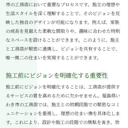
市の工務店において重要なプロセスです。施主の理想や
住まいづくりにビジョン共有が必要な理由
生活スタイルを深く理解することで、そのビジョンを反
ビジョン共有が住まいの満足度を高める
映した独自のデザインが可能になります。例えば、家族
価値ある住まいを実現するための基礎
の成長を見据えた柔軟な間取りや、趣味に合わせた特別
ビジョン共有によるリスクの軽減
なスペースを設けることができます。このように、施主
顧客の理想と現実を一致させるプロセス
と工務店が緊密に連携し、ビジョンを共有することで、
ビジョン共有が築く信頼関係
唯一無二の住まいを実現することができます。
共通のゴールを持つことの利点
施工前にビジョンを明確化する重要性
いわき市の工務店が提案する理想の住空間
施工前にビジョンを明確化することは、工務店が提供す
地域の魅力を取り入れた住空間
るサービスの質を高めるために欠かせません。福島県い
自然との調和を重視した設計
わき市の工務店では、施主との初期段階での緊密なコミ
住環境の快適性を追求する理由
ュニケーションを重視し、理想の住まい像を具体化しま
地域社会との共生を考えた設計
す。これにより、設計や施工の段階での無駄を省き、効
住む人が安心できる住まいづくり