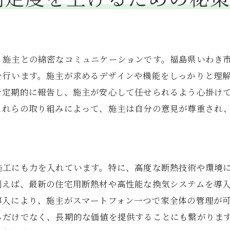
施主の理想を具体化する役割
住まいの安全性を確保する責任
地域文化を取り入れた住まい作り
、施主との綿密なコミュニケーションです。福島県いわき
施主の信頼を勝ち取るための努力
を行います。施主が求めるデザインや機能をしっかりと理
未来を見据えた住宅の提案
を定期的に報告し、施主が安心して任せられるよう心掛け
これらの取り組みによって、施主は自分の意見が尊重され
地域社会との共存を目指すパートナーシップ
施工にも力を入れています。特に、高度な断熱技術や環境
例えば、最新の住宅用断熱材や高性能な換気システムを導
導入により、施主がスマートフォン一つで家全体の管理が
るだけでなく、長期的な価値を提供することにも繋がりま