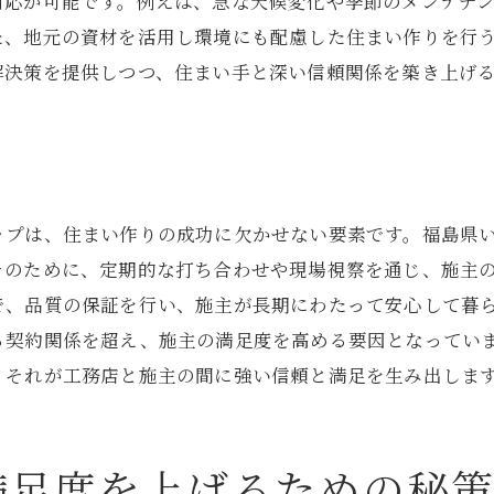
対応が可能です。例えば、急な天候変化や季節のメンテナ
施主の要望を取り入れた柔軟なデザイン
た、地元の資材を活用し環境にも配慮した住まい作りを行
変更可能な設計プランの提案
解決策を提供しつつ、住まい手と深い信頼関係を築き上げ
施主のライフスタイルに合わせた設計
家族構成に応じた設計の工夫
長期的視点での設計提案
福島県いわき市で評判の工務店の取り組み
ップは、住まい作りの成功に欠かせない要素です。福島県
地域社会への積極的な貢献
そのために、定期的な打ち合わせや現場視察を通じ、施主
施主参加型イベントの開催
で、品質の保証を行い、施主が長期にわたって安心して暮
地域と連携した環境保護活動
る契約関係を超え、施主の満足度を高める要因となってい
顧客満足度調査の実施
、それが工務店と施主の間に強い信頼と満足を生み出しま
持続可能な地域発展の取り組み
施主からのフィードバックを活用した改善
満足度を上げるための秘
住まい作りでの工務店の重要な役割とその成果