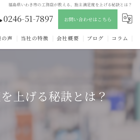
福島県いわき市の工務店が教える、施主満足度を上げる秘訣とは？
0246-51-7897
お問い合わせはこちら
様の声
当社の特徴
会社概要
ブログ
コラム
新築
戸建て
注文住宅
度を上げる秘訣とは？
リフォーム
リノベーション