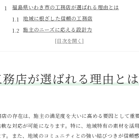
福島県いわき市の工務店が選ばれる理由とは
地域に根ざした信頼の工務店
施主のニーズに応える設計力
高品質施工で安心の住まいを提供
住まい作りのプロフェッショナルとしての実績
地域密着型のサービスの魅力
工務店が選ばれる理由と
施主との強いパートナーシップ
工務店が住まいの満足度を上げるための秘策
施主との綿密なコミュニケーション
最新技術を駆使した施工
務店の存在は、施主の満足度を大いに高める要因として重
ライフスタイルに合わせたカスタマイズ
柔軟な対応が可能になります。特に、地域特有の素材を活
持続可能な素材の活用
ます。また、地域のコミュニティとの強い結びつきが信頼