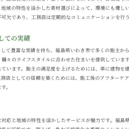
、地域の特性を活かした素材選びによって、環境にも優し
地域の伝統を生かした住宅デザイン
不可欠であり、工務店は定期的なコミュニケーションを行
再生可能エネルギーの活用
持続可能な生活スタイルの提案
しての実績
工務店が提供する安心の施工技術
高耐久性を誇る施工方法
として豊富な実績を持ち、福島県いわき市で多くの施主か
、個々のライフスタイルに合わせた住まいを提供していま
熟練の技術者による施工
れています。施主の満足度を上げるためには、単に建物を
厳しい品質管理体制の実現
工務店としての信頼を築くためには、施工後のアフターケ
先進的な建材の使用
ます。
工期短縮を可能にする技術
施主への進捗報告の徹底
施主の声を反映する柔軟な設計アプローチ
な対応と地域の特性を活かしたサービスが魅力です。福島
顧客満足を第一に考えた設計プロセス