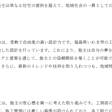
アフターサービスの充実
施主は単なる住宅の提供を超えて、地域社会の一員として
透明性のある費用管理
自由な設計と信頼の技術で施主を魅了する工務店
施主の夢を叶えるオーダーメイド設計
経験豊富な職人による細部へのこだわり
のは、柔軟で自由度の高い設計力です。福島県いわき市の
最新テクノロジーによる効率的な施工
映した設計を行っています。これにより、施主は自分の夢
コストパフォーマンスを考慮した提案
ングと提案を通じて、施主との信頼関係を築くことが可能
施主参加型の設計プロセス
。さらに、最新のトレンドや技術を取り入れつつも、地域
将来を見据えた設計オプション
地域素材を活用した環境配慮の家づくり
地元の素材を活かしたエコ設計
環境に優しい施工技術の導入
工は、施主の安心感を第一に考えた取り組みです。工務店
自然との調和を重視したデザイン
す。施工管理には厳しい基準が設けられており、各工程で