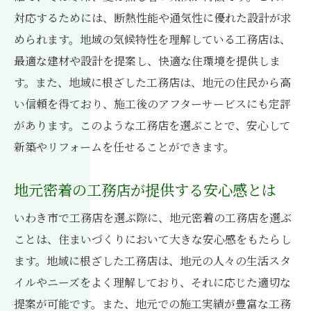
いわき市での新築施工事例の紹介
対応するためには、断熱性能や通気性に優れた設計が求
地域特性を活かした住宅設計のポイント
められます。地域の気候特性を理解している工務店は、
工務店による新築施工の流れと注意点
最適な建材や設計を提案し、快適な住環境を提供しま
耐震性に優れた住まいづくりの実例
す。また、地域に根ざした工務店は、地元の住民から高
新築における環境への配慮と工務店の取り
い信頼を得ており、施工後のアフターサービスにも定評
組み
があります。このような工務店を選ぶことで、安心して
新築やリフォームを任せることができます。
施工事例から学ぶ理想の住まい実現のヒン
ト
地元密着の工務店が提供する安心感とは
リフォームの新常識:地域素材を活かした快適空
間の提案
いわき市で工務店を選ぶ際に、地元密着の工務店を選ぶ
地元の素材を活かしたリフォームの利点
ことは、住まいづくりにおいて大きな安心感をもたらし
ます。地域に根ざした工務店は、地元の人々の生活スタ
快適な住空間を実現するためのリフォーム
イルやニーズをよく理解しており、それに応じた適切な
プラン
提案が可能です。また、地元での施工実績が豊富な工務
工務店による最新技術を取り入れたリフォ