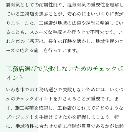
る方法
震対策としての耐震性能や、湿気対策の重要性を理解し
ている工務店を選ぶことが、安心の住まいづくりに繋が
安心して契約を進めるための法律知識
ります。また、工務店が地域の法律や規制に精通してい
契約後のフォローアップと工務店のサポー
ることも、スムーズな手続きを行う上で不可欠です。い
ト体制
わき市の工務店は、長年の経験を活かし、地域住民のニ
融資手続きの流れを理解して理想の住まいを実
ーズに応える施工を行っています。
現する
住宅ローンの基礎知識と融資の流れ
工務店選びで失敗しないためのチェックポ
融資を受けるための必要書類と準備
イント
工務店が提供する融資サポートサービス
いわき市での工務店選びで失敗しないためには、いくつ
金利比較と最適な融資の選び方
かのチェックポイントを押さえることが重要です。ま
融資審査のポイントと対策
ず、施工実績を確認し、工務店がこれまでにどのような
融資手続きで注意すべき法律と契約条項
プロジェクトを手掛けてきたかを把握しましょう。特
いわき市特有の気候に適応した家づくりのポイ
に、地域特性に合わせた施工経験が豊富であるかが信頼