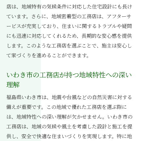
店は、地域特有の気候条件に対応した住宅設計にも長け
ーム事例
ています。さらに、地域密着型の工務店は、アフターサ
地域に根ざしたリフォームのメリットと事
ービスが充実しており、住まいに関するトラブルや疑問
例
にも迅速に対応してくれるため、長期的な安心感を提供
環境に優しいリフォームの選択肢と工務店
します。このような工務店を選ぶことで、施主は安心し
の役割
て家づくりを進めることができます。
リフォームで叶える理想の住まい作り
工務店との契約手続き:成功する家づくりのため
いわき市の工務店が持つ地域特性への深い
のステップ
理解
契約前に確認しておくべき重要ポイント
福島県いわき市は、地震や台風などの自然災害に対する
工務店との契約におけるトラブル回避法
備えが重要です。この地域で優れた工務店を選ぶ際に
契約内容を明確にするためのチェックリス
は、地域特性への深い理解が欠かせません。いわき市の
ト
工務店は、地域の気候や風土を考慮した設計と施工を提
工務店とのコミュニケーションを円滑にす
供し、安全で快適な住まいづくりを実現します。特に地