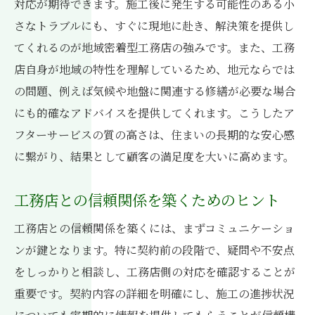
対応が期待できます。施工後に発生する可能性のある小
契約前に見ておきたい工務店の資格と実績
さなトラブルにも、すぐに現地に赴き、解決策を提供し
リフォームで失敗しないための注意点と工務店
てくれるのが地域密着型工務店の強みです。また、工務
の選び方
店自身が地域の特性を理解しているため、地元ならでは
リフォームの目的を明確にするためのステ
の問題、例えば気候や地盤に関連する修繕が必要な場合
ップ
にも的確なアドバイスを提供してくれます。こうしたア
工務店選びで重視すべきポイント
フターサービスの質の高さは、住まいの長期的な安心感
リフォーム契約で注意すべき条件と条項
に繋がり、結果として顧客の満足度を大いに高めます。
工務店とのコミュニケーションを深める方
工務店との信頼関係を築くためのヒント
法
リフォーム中のトラブル回避策
工務店との信頼関係を築くには、まずコミュニケーショ
完成後の保証とアフターサービスについて
ンが鍵となります。特に契約前の段階で、疑問や不安点
をしっかりと相談し、工務店側の対応を確認することが
重要です。契約内容の詳細を明確にし、施工の進捗状況