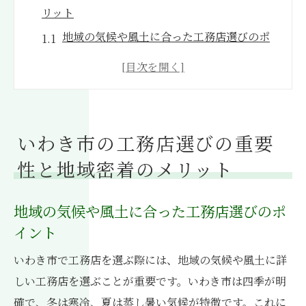
リット
地域の気候や風土に合った工務店選びのポ
イント
地元密着の工務店が提供する安心感とは
いわき市の工務店が持つ地域特性への深い
理解
いわき市の工務店選びの重要
工務店選びで失敗しないためのチェックポ
性と地域密着のメリット
イント
地域密着型工務店によるアフターサービス
地域の気候や風土に合った工務店選びのポ
の充実
イント
工務店との信頼関係を築くためのヒント
いわき市で工務店を選ぶ際には、地域の気候や風土に詳
成功する新築計画:いわき市の工務店が提供する
しい工務店を選ぶことが重要です。いわき市は四季が明
安心の施工事例
確で、冬は寒冷、夏は蒸し暑い気候が特徴です。これに