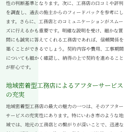
ント
性の判断基準となります。次に、工務店の口コミや評判
を調査し、過去の施主からのフィードバックを参考にし
気候に強い構造と設計の工夫
ます。さらに、工務店とのコミュニケーションがスムー
いわき市の気候を活かした素材選び
ズに行えるかも重要です。明確な説明を受け、細かな質
地域特性を考慮した省エネ住宅の実現
問にも誠実に答えてくれる工務店であれば、信頼関係を
季節に応じた快適な住環境の作り方
築くことができるでしょう。契約内容や費用、工事期間
工務店の専門知識で叶える長寿命住宅
についても細かく確認し、納得の上で契約を進めること
自然災害に強い家づくりの具体策
が肝心です。
信頼できる工務店を選ぶためのチェックリスト
地域密着型工務店によるアフターサービス
工務店選びで失敗しないための質問事項
の充実
信頼できる工務店の特徴と見分け方
過去の施工事例から見る工務店の実力
地域密着型工務店の最大の魅力の一つは、そのアフター
サービスの充実性にあります。特にいわき市のような地
工務店の評判を確認する方法
域では、地元の工務店との繋がりが深いことで、迅速な
工務店選びの口コミ活用法