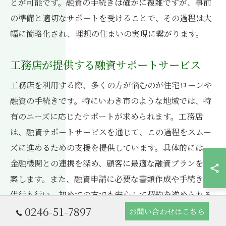
とが可能です。融資の手続きは確かに複雑ですが、事前
の準備と適切なサポートを受けることで、その過程は大
幅に簡略化され、理想の住まいの実現に繋がります。
工務店が提供する融資サポートサービス
工務店を利用する際、多くの方が悩むのが住宅ローンや
融資の手続きです。特にいわき市のような地域では、特
有のニーズに応じたサポートが求められます。工務店
は、融資サポートサービスを通じて、この過程をスムー
ズに進めるための支援を提供しています。具体的には、
金融機関との連携を深め、顧客に最適な融資プランを提
案します。また、融資申請に必要な書類作成や手続きの
代行も行い、初めての方でも安心して契約を進められる
0246-51-7897
環境を整えています。工務店の専門知識を活かしたこの
お問い合わせはこちら
サポートは、家づくりの一環として非常に重要な役割を