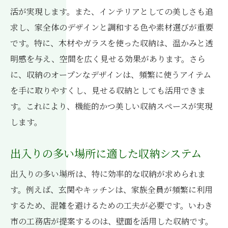
ン
活が実現します。また、インテリアとしての美しさも追
趣味を楽しむための特別な収納スペース
求し、家全体のデザインと調和する色や素材選びが重要
趣味を通じて家族とつながる収納アイデア
です。特に、木材やガラスを使った収納は、温かみと透
自分らしさを表現する収納の工夫
明感を与え、空間を広く見せる効果があります。さら
に、収納のオープンなデザインは、頻繁に使うアイテム
無駄を省いた収納アイデアで新築を最大限活用
を手に取りやすくし、見せる収納としても活用できま
いわき市の工務店の工夫
す。これにより、機能的かつ美しい収納スペースが実現
コンパクトな収納で空間を広く使う方法
します。
省スペースでも機能的な収納術
収納の無駄を徹底的に排除するアイデア
出入りの多い場所に適した収納システム
収納の効率化で得られる自由な空間
出入りの多い場所は、特に効率的な収納が求められま
シンプルで効果的な収納の秘訣
す。例えば、玄関やキッチンは、家族全員が頻繁に利用
収納を再評価して新しい空間を創出
するため、混雑を避けるための工夫が必要です。いわき
いわき市の工務店が提案する新築での生活改善
市の工務店が提案するのは、壁面を活用した収納です。