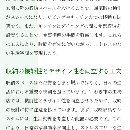
家族構成に応じた収納ソリューションいわき市
玄関に靴の収納スペースを設けることで、帰宅時の動作
工務店の新築提案
がスムーズになり、リビングやキッチンまでの移動も快
家族全員が使いやすい収納配置
適です。また、キッチンとダイニングの間に食器収納を
子どもがいる家庭への収納アドバイス
設置することで、食事準備の手間を軽減します。これら
高齢者に優しい収納の工夫
の工夫により、時間を有効に使いながら、ストレスのな
い生活空間を実現します。
家族の成長に合わせた収納プラン
家族みんなで共有できる収納スペース
収納の機能性とデザイン性を両立する工夫
家族の絆を深める収納アイデア
収納スペースはただ物をしまう場所ではなく、日々の生
趣味を活かす収納デザインいわき市の工務店が
活における重要な役割を担っています。いわき市の工務
叶える個性豊かな住まい
店では、機能性とデザイン性を両立させるために、収納
趣味の道具を効率的に収納する方法
の設計に特に注意を払っています。まず、収納家具やシ
趣味部屋の収納で日常に彩りを
ステムには、生活動線を考慮した配置が必要です。これ
趣味と生活空間をシームレスに繋ぐデザイ
により、日常の家事効率が向上し、ストレスフリーな生