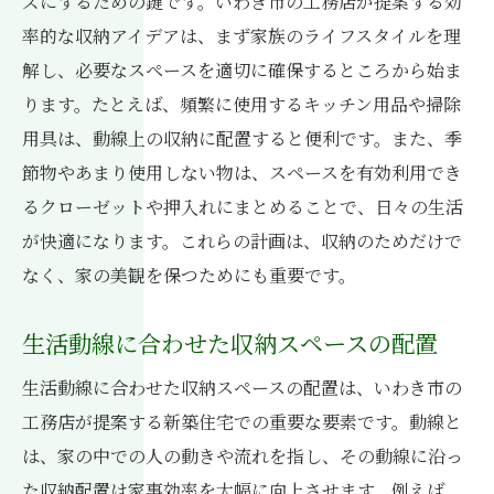
ズにするための鍵です。いわき市の工務店が提案する効
目に見える収納と見えない収納の使い分け
率的な収納アイデアは、まず家族のライフスタイルを理
新しいライフスタイルに合わせた収納プラ
解し、必要なスペースを適切に確保するところから始ま
ン
ります。たとえば、頻繁に使用するキッチン用品や掃除
収納で叶えるストレスフリーな生活
用具は、動線上の収納に配置すると便利です。また、季
ライフスタイルに合わせた収納空間いわき市の
節物やあまり使用しない物は、スペースを有効利用でき
工務店が実現する理想の住まい
るクローゼットや押入れにまとめることで、日々の生活
が快適になります。これらの計画は、収納のためだけで
多様なライフスタイルに応じた収納提案
なく、家の美観を保つためにも重要です。
趣味や特技を活かした収納デザイン
暮らしが楽しくなるオリジナル収納アイデ
生活動線に合わせた収納スペースの配置
ア
生活動線に合わせた収納スペースの配置は、いわき市の
ライフスタイルの変化に対応できる収納
工務店が提案する新築住宅での重要な要素です。動線と
個性を反映した収納空間の作り方
は、家の中での人の動きや流れを指し、その動線に沿っ
人生設計に合わせた収納の考え方
た収納配置は家事効率を大幅に向上させます。例えば、