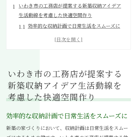
いわき市の工務店が提案する新築収納アイデア
生活動線を考慮した快適空間作り
効率的な収納計画で日常生活をスムーズに
生活動線に合わせた収納スペースの配置
収納の機能性とデザイン性を両立する工夫
出入りの多い場所に適した収納システム
簡単にアクセスできる収納アイデア
いわき市の工務店が提案する
動線を活かした収納で家事効率アップ
新築収納アイデア生活動線を
収納アイデアで新築をもっと快適にいわき市の
考慮した快適空間作り
工務店が提案する生活改善法
生活に寄り添ったカスタム収納の提案
効率的な収納計画で日常生活をスムーズに
収納計画の段階で考慮すべきポイント
新築の家づくりにおいて、収納計画は日常生活をスムー
収納を通じた空間の有効活用法