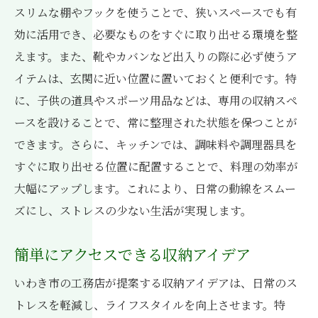
収納で快適住まい実現
スリムな棚やフックを使うことで、狭いスペースでも有
収納がもたらす生活の質の向上
効に活用でき、必要なものをすぐに取り出せる環境を整
快適な住まいを実現する収納の提案
えます。また、靴やカバンなど出入りの際に必ず使うア
イテムは、玄関に近い位置に置いておくと便利です。特
収納を見直して新築をより快適に
に、子供の道具やスポーツ用品などは、専用の収納スペ
暮らしの中で活かす収納の工夫
ースを設けることで、常に整理された状態を保つことが
収納が改善する日常の効率
できます。さらに、キッチンでは、調味料や調理器具を
収納改善で快適な新築生活を提案
すぐに取り出せる位置に配置することで、料理の効率が
工務店が提案する収納術でいわき市の新築生活
大幅にアップします。これにより、日常の動線をスムー
をより快適にする方法
ズにし、ストレスの少ない生活が実現します。
効果的な収納術で新築生活を向上
収納術で実現する快適な居住空間
簡単にアクセスできる収納アイデア
新築時に考慮すべき収納術のポイント
いわき市の工務店が提案する収納アイデアは、日常のス
収納の工夫がもたらす生活の便利さ
トレスを軽減し、ライフスタイルを向上させます。特