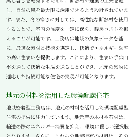
蒸し暑さを軽減するために、断熱材や通風の工夫を施
地域密着型ならではの誠実な対応
し、自然の風を最大限に活用できるよう設計されていま
地域イベントでの信頼性アピール
す。また、冬の寒さに対しては、高性能な断熱材を使用
工務店選びで欠かせない地域特性に基づく最適
することで、室内の温度を一定に保ち、暖房コストを抑
施工の秘訣
えることが可能です。工務店は地域の気象データを基
に、最適な素材と技術を選定し、快適でエネルギー効率
地形を考慮したプランニングの重要性
の高い住まいを提供します。これにより、住まい手は四
四季に応じたメンテナンスの手法
季を通じて快適な生活を送ることができ、地元の気候に
地域独自の課題への対応策
適応した持続可能な住宅の実現が可能となります。
地元業者とのネットワーク活用
地元専用素材を用いた施工の利点
地元の材料を活用した環境配慮住宅
地域の未来を見据えた設計戦略
地域密着型工務店は、地元の材料を活用した環境配慮型
地域密着型工務店ならではの迅速な対応で安心
住宅の提供に注力しています。地元産の木材や石材は、
の住まいづくり
輸送の際のエネルギー消費を抑え、環境に優しい選択肢
緊急事態への素早い対応の仕組み
となります。さらに、これらの地域特有の材料は、その