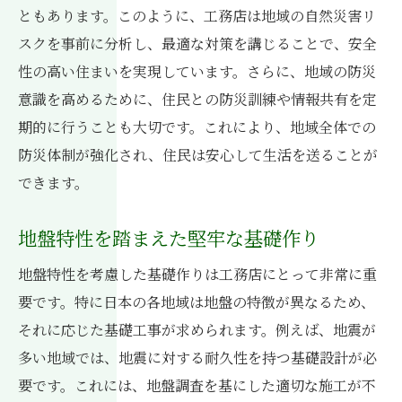
ともあります。このように、工務店は地域の自然災害リ
顧客の声をもとにした工務店選び
スクを事前に分析し、最適な対策を講じることで、安全
評価基準を知って正しく選ぶ
性の高い住まいを実現しています。さらに、地域の防災
地域評判を活かした工務店選定のコツ
意識を高めるために、住民との防災訓練や情報共有を定
工務店選びに役立つ地元密着型のメリットと事
期的に行うことも大切です。これにより、地域全体での
例紹介
防災体制が強化され、住民は安心して生活を送ることが
地元密着型工務店の多様な利点
できます。
実際の事例から学ぶ工務店選び
地盤特性を踏まえた堅牢な基礎作り
地元密着型工務店が選ばれる理由
成功事例が示す地元密着型の利点
地盤特性を考慮した基礎作りは工務店にとって非常に重
地元との繋がりが生む安心感
要です。特に日本の各地域は地盤の特徴が異なるため、
それに応じた基礎工事が求められます。例えば、地震が
利用者の声から知る工務店の強み
多い地域では、地震に対する耐久性を持つ基礎設計が必
要です。これには、地盤調査を基にした適切な施工が不