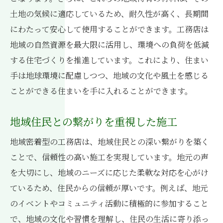
地域の声を反映した迅速なカスタマイズ
土地の気候に適応しているため、耐久性が高く、長期間
アフターケアの充実度
にわたって安心して使用することができます。工務店は
地域の自然資源を最大限に活用し、環境への負荷を低減
地域密着型だからこそ可能なフォロー
する住宅づくりを推進しています。これにより、住まい
季節ごとの点検サービスの利用
手は地球環境に配慮しつつ、地域の文化や風土を感じる
地域特化の迅速施工のメリット
ことができる住まいを手に入れることができます。
地元の施工事例から見る地域密着型工務店の成
功事例
地域住民との繋がりを重視した施工
地域特性を活かした住宅の設計事例
地域密着型の工務店は、地域住民との深い繋がりを築く
地域住民に愛されるデザインの秘密
ことで、信頼性の高い施工を実現しています。地元の声
成功事例に学ぶ工務店選びのポイント
を大切にし、地域のニーズに応じた柔軟な対応を心がけ
顧客満足度の高い施工事例の紹介
ているため、住民からの信頼が厚いです。例えば、地元
地域資源を活用した成功プロジェクト
のイベントやコミュニティ活動に積極的に参加すること
住民のライフスタイルに合った施工事例
で、地域の文化や習慣を理解し、住民の生活に寄り添っ