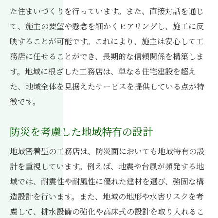
た住まいづくりを行っています。また、直接対話を通じ
地域特性を活かす工務店の選び方住まいづくり
て、施主の要望や懸念を細かくヒアリングし、施工に反
の安心感を得る方法
映することが可能です。これにより、施主は安心して工
地域密着型工務店の選び方ガイド
務店に任せることができ、長期的な信頼関係を構築しま
信頼できる工務店を選ぶポイント
す。地域に根ざした工務店は、単なる住宅建設を超え
地域特有のニーズに応える工務店とは
た、地域全体を見据えたサービスを提供している点が特
工務店の対応力を見極める方法
徴です。
地元の口コミを活用した工務店選定
自身のライフスタイルに合う工務店選び
防災を考慮した地域特有の設計
評価と口コミを活用した地域密着型工務店の選
地域密着型の工務店は、防災面においても地域特有の設
定方法
計を重視しています。例えば、地震や台風が頻発する地
口コミから見る工務店の実態
域では、耐震性や耐風性に優れた建材を選び、強固な構
評価が示す工務店の信頼性
造設計を行います。また、地域の地形や水害リスクを考
慮して、排水設備の強化や高床式の設計を取り入れるこ
地元での評判を確認する手段