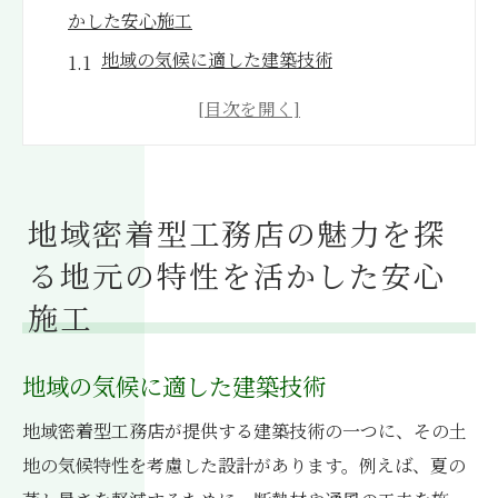
かした安心施工
地域の気候に適した建築技術
地元の材料を活用した環境配慮住宅
地域住民との繋がりを重視した施工
防災を考慮した地域特有の設計
地盤特性を踏まえた堅牢な基礎作り
地域密着型工務店の魅力を探
地域文化を取り入れたデザインの魅力
る地元の特性を活かした安心
地元の実績が光る地域密着型工務店の信頼性の
施工
見極め方
過去の施工事例を通じて見る実績
地域の気候に適した建築技術
地元顧客からの高評価を得る秘訣
地域密着型工務店が提供する建築技術の一つに、その土
長年の地元での信頼構築の方法
地の気候特性を考慮した設計があります。例えば、夏の
地元企業との連携による実績向上