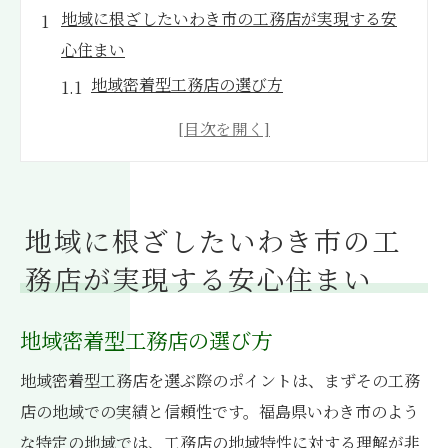
地域に根ざしたいわき市の工務店が実現する安
心住まい
地域密着型工務店の選び方
いわき市の工務店が提供する安心の施工事
例
地域特性を活かした住宅設計の魅力
地域住民とともに歩む工務店の役割
地域に根ざしたいわき市の工
地元工務店が提案する地域に適した建材選
務店が実現する安心住まい
び
信頼できる地元工務店の見分け方
地域密着型工務店の選び方
気候風土を考慮した工務店選びがいわき市での
地域密着型工務店を選ぶ際のポイントは、まずその工務
住まいづくりを左右する
店の地域での実績と信頼性です。福島県いわき市のよう
いわき市の気候に適した住宅設計
な特定の地域では、工務店の地域特性に対する理解が非