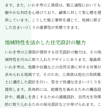
いわき市の実績から学ぶ防災アプローチ
ます。また、いわき市の工務店は、施工過程においても
地域特性を活かしたいわき市の工務店が提供す
細やかな対応を心掛けており、顧客に対して安心感を提
る施工事例
供しています。こうした施工事例を通じて、地域に根ざ
地元の風景に溶け込むデザイン
した住まいづくりの重要性が実感できます。
地域文化を反映した家づくりの魅力
地域特性を活かした住宅設計の魅力
季節の変化に対応した施工法
いわき市の歴史を考慮した住宅設計
いわき市の工務店が提供する住宅設計の魅力は、その地
域特性を巧みに取り入れたデザインにあります。福島県
地域資源を活用した建築アイデア
いわき市は、地震や台風などの自然災害に対する対策が
住民のライフスタイルに適応した住宅設計
求められる地域です。そのため、工務店は地元の気候風
いわき市での安心の住まいを実現するための工
土に適応した設計を行い、安全で快適な住まいづくりを
務店の選び方
提供します。具体的には、耐震性を高めるための構造設
信頼性の高い工務店の見極め方
計や、風通しを良くするための通風設計、自然光を効果
口コミと実績から選ぶ工務店
的に取り入れるための採光設計などが挙げられます。こ