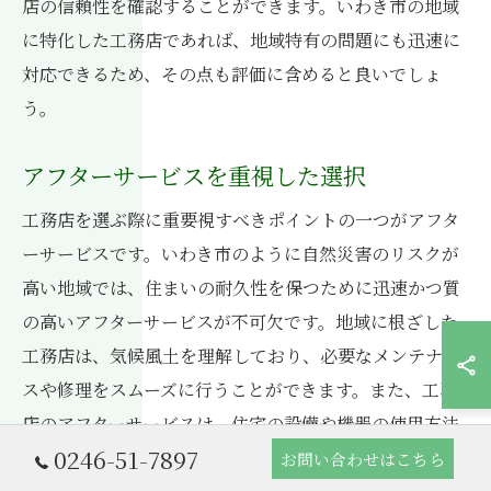
店の信頼性を確認することができます。いわき市の地域
に特化した工務店であれば、地域特有の問題にも迅速に
対応できるため、その点も評価に含めると良いでしょ
う。
アフターサービスを重視した選択
工務店を選ぶ際に重要視すべきポイントの一つがアフタ
ーサービスです。いわき市のように自然災害のリスクが
高い地域では、住まいの耐久性を保つために迅速かつ質
の高いアフターサービスが不可欠です。地域に根ざした
工務店は、気候風土を理解しており、必要なメンテナン
スや修理をスムーズに行うことができます。また、工務
店のアフターサービスは、住宅の設備や機器の使用方法
0246-51-7897
からトラブル時の対応まで、住まい手の安心を支える要
お問い合わせはこちら