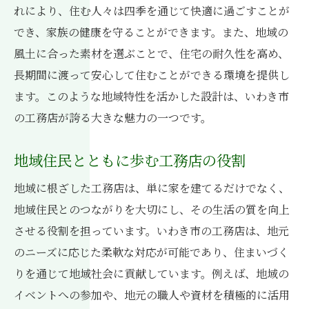
訪問時に確認すべきポイント
れにより、住む人々は四季を通じて快適に過ごすことが
契約前のチェックリスト
でき、家族の健康を守ることができます。また、地域の
風土に合った素材を選ぶことで、住宅の耐久性を高め、
アフターサービスを重視した選択
長期間に渡って安心して住むことができる環境を提供し
地元の評判を参考にした工務店選び
ます。このような地域特性を活かした設計は、いわき市
工務店選びが決め手！いわき市での快適な住ま
の工務店が誇る大きな魅力の一つです。
いの創造
住み心地を追求した設計のポイント
地域住民とともに歩む工務店の役割
長期的視点での工務店選定基準
地域に根ざした工務店は、単に家を建てるだけでなく、
快適性を高めるための施工技術
地域住民とのつながりを大切にし、その生活の質を向上
住まいの健康を考える選択肢
させる役割を担っています。いわき市の工務店は、地元
いわき市の暮らしにマッチした住環境の工
のニーズに応じた柔軟な対応が可能であり、住まいづく
夫
りを通じて地域社会に貢献しています。例えば、地域の
工務店が提案する快適な生活空間の実現
イベントへの参加や、地元の職人や資材を積極的に活用