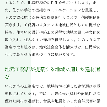
自然災害に強いいわき市の工務店が提供する安
することで、地域経済の活性化をサポートします。ま
心の家づくり
た、住まい手との密接なコミュニケーションを重視し、
その要望に応じた最適な提案を行うことで、信頼関係を
最新技術を活用した耐震住宅の提案
築きます。工務店のスタッフは地域住民としての視点を
災害に備えた家づくりのポイント
持ち、住まいの設計や施工の過程で地域の風土や文化を
安心感を生む施工事例紹介
取り入れ、住みやすい環境を創出します。このような工
地震後のメンテナンスサポート
務店の取り組みは、地域社会全体を活気づけ、住民が安
災害に強い家づくりのための素材選び
心して暮らせるまちづくりに繋がります。
防災意識を高めるための工務店の取り組み
いわき市の工務店が叶える長く住み続けられる
地元工務店が提案する地域に適した建材選
住まいの秘密
び
ライフステージに応じた設計提案
いわき市の工務店では、地域特性に適した建材選びが重
長寿命住宅のメリット
要視されています。特に、地震に強い建材や耐風性能に
メンテナンス性を考慮した施工法
優れた素材が選ばれ、台風や地震といった自然災害に備