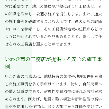
風土を考慮した耐震・耐風性能の重要性
常に重要です。地元の気候や地盤に詳しい工務店は、そ
自然環境に配慮したエコ住宅の提案
の知識を活かして最適な施工を提供します。また、過去
地域の気候に強い建材の選び方
の施工事例を確認することも大切です。顧客からの評価
気候変動に対応する工務店の取り組み
や口コミを参考にし、その工務店が地域の住民からどの
ように評価されているかを見極めることで、安心して任
工務店がもたらす気候に適応した住まいの
せられる工務店を選ぶことができます。
メリット
いわき市の工務店施工事例から学ぶ災害に強い
いわき市の工務店が提供する安心の施工事
家づくりの秘訣
例
実例で見る耐震性能の実証
いわき市の工務店は、地域特有の気候や地理条件を考慮
台風対策を施した施工法
した施工事例を多く手がけています。特に、自然災害へ
災害後の迅速なサポート体制
の備えは重要であり、耐震性や耐風性に優れた設計が求
地域に即した災害対策の重要性
められます。例えば、地震に強い構造や断熱性能の高い
防災意識を高めるための工務店の工夫
素材を使用した住宅は、多くの施主から評価を受けてい