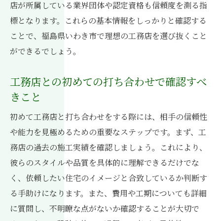
り
店が所属している業界団体や認定資格も信頼度を測る指
標となります。これらの基本情報をしっかりと確認する
いわき市ならではの工務店の特徴
ことで、福島県いわき市で理想の工務店を選び抜くこと
地元の工務店が提供する防災対策
ができるでしょう。
いわき市の工務店が推奨するエコ住宅
安心感を持てる住まいづくりの秘訣
工務店との初めての打ち合わせで確認すべ
いわき市の工務店が力を入れるポイント
きこと
長く住むための家づくりのサポート
初めて工務店と打ち合わせをする際には、相手の信頼性
納得のいく工務店選びで理想の住まい実現
や能力を見極めるための重要なステップです。まず、工
住まいの満足度を高める工務店選び
務店の過去の施工実績を確認しましょう。これにより、
理想の住まいを実現するためのプロジェク
彼らのスタイルや品質を具体的に理解できるだけでな
ト管理
く、依頼したい住宅のイメージと合致しているか判断す
工務店との信頼関係がもたらす結果
る手助けになります。また、費用や工期についても詳細
に質問し、不明瞭な点がないか確認することが大切で
納得できるプランを選ぶためのアドバイス