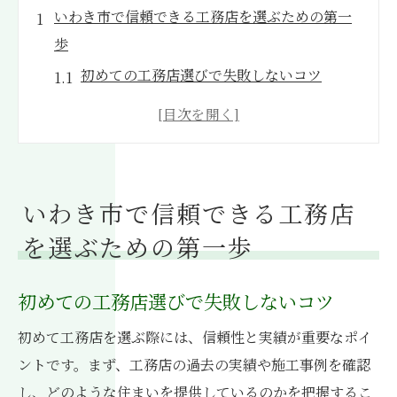
いわき市で信頼できる工務店を選ぶための第一
歩
初めての工務店選びで失敗しないコツ
口コミや評価を活用して工務店を見極める
地元で評判の工務店を探す方法
工務店選びで確認すべき基本情報
工務店との初めての打ち合わせで確認すべ
いわき市で信頼できる工務店
きこと
を選ぶための第一歩
信頼できる工務店を選ぶための調査方法
地域密着型工務店のメリットとは
初めての工務店選びで失敗しないコツ
地域密着型の工務店が提供する安心感
初めて工務店を選ぶ際には、信頼性と実績が重要なポイ
いわき市の特性に合った家づくり
ントです。まず、工務店の過去の実績や施工事例を確認
地域密着型工務店の迅速な対応力
し、どのような住まいを提供しているのかを把握するこ