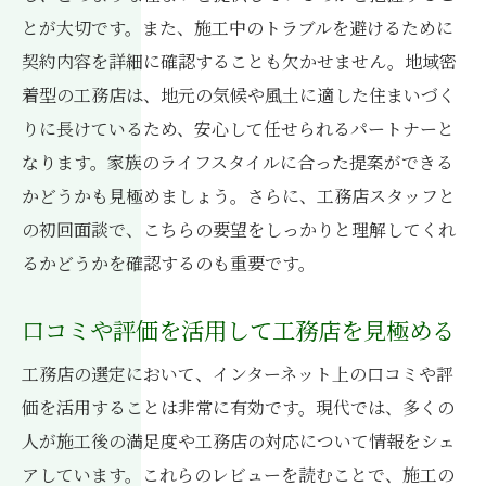
地元の工務店が提供するアフターサービス
とが大切です。また、施工中のトラブルを避けるために
地域の気候に合わせた家づくりの重要性
契約内容を詳細に確認することも欠かせません。地域密
着型の工務店は、地元の気候や風土に適した住まいづく
地域社会とのつながりから生まれる信頼
りに長けているため、安心して任せられるパートナーと
工務店の提案力が住まいづくりに与える影響
なります。家族のライフスタイルに合った提案ができる
工務店の提案力で変わる住まいの快適さ
かどうかも見極めましょう。さらに、工務店スタッフと
多様なニーズに応える提案力とは
の初回面談で、こちらの要望をしっかりと理解してくれ
工務店の提案力を引き出すヒアリング方法
るかどうかを確認するのも重要です。
提案力のある工務店が実現する住まいの可
能性
口コミや評価を活用して工務店を見極める
工務店とのコミュニケーションの重要性
工務店の選定において、インターネット上の口コミや評
提案力を持つ工務店を選ぶポイント
価を活用することは非常に有効です。現代では、多くの
理想の住まいを叶えるための工務店選びの要点
人が施工後の満足度や工務店の対応について情報をシェ
理想の住まいを実現するために必要な要素
アしています。これらのレビューを読むことで、施工の