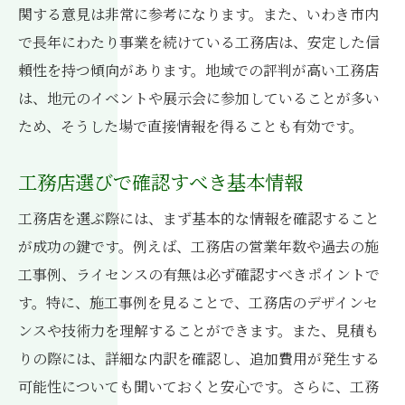
関する意見は非常に参考になります。また、いわき市内
安心できる工務店を選ぶための契約書のポ
で長年にわたり事業を続けている工務店は、安定した信
イント
頼性を持つ傾向があります。地域での評判が高い工務店
信頼できる工務店の見極め方
は、地元のイベントや展示会に参加していることが多い
工務店選びでの失敗を防ぐためのヒント
ため、そうした場で直接情報を得ることも有効です。
工務店選びでよくある失敗事例とその回避
策
工務店選びで確認すべき基本情報
失敗を防ぐための工務店とのコミュニケー
工務店を選ぶ際には、まず基本的な情報を確認すること
ション法
が成功の鍵です。例えば、工務店の営業年数や過去の施
契約前に確認すべき工務店の信頼性
工事例、ライセンスの有無は必ず確認すべきポイントで
工務店選びでの後悔を避けるために
す。特に、施工事例を見ることで、工務店のデザインセ
工務店選びで心掛けたいポイント
ンスや技術力を理解することができます。また、見積も
過去事例から学ぶ失敗しない工務店選び
りの際には、詳細な内訳を確認し、追加費用が発生する
いわき市の工務店が提供する安心の住まいづく
可能性についても聞いておくと安心です。さらに、工務