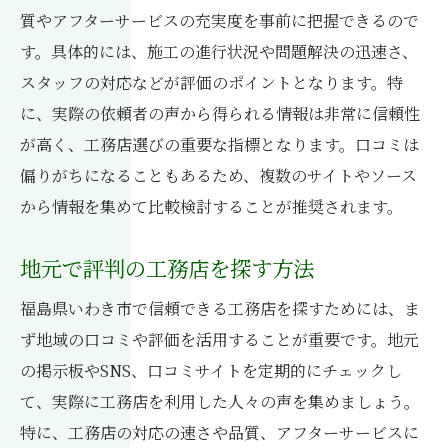
質やアフターサービスの充実度を事前に把握できるので
工務店が提供するプランの選び方
す。具体的には、施工の進行状況や問題解決の迅速さ、
住まいに求める条件と工務店の提案力の一
スタッフの対応などが評価のポイントとなります。特
致
に、実際の依頼者の声から得られる情報は非常に信頼性
理想の住まいを具体化するためのステップ
が高く、工務店選びの重要な指標となります。口コミは
工務店の過去の実績を活用する方法
偏りがちになることもあるため、複数のサイトやソース
理想の住まいを実現するためのチェックリ
から情報を集めて比較検討することが推奨されます。
スト
安心して任せられる工務店を見極める方法
地元で評判の工務店を探す方法
工務店の過去の施工事例を確認する重要性
福島県いわき市で信頼できる工務店を探すためには、ま
契約前に確認すべき工務店の信頼性
ず地域の口コミや評価を活用することが重要です。地元
見積もりの透明性が重要な理由
の掲示板やSNS、口コミサイトを定期的にチェックし
工務店の保証やアフターサービスを確認す
て、実際に工務店を利用した人々の声を集めましょう。
る
特に、工務店の対応の速さや品質、アフターサービスに