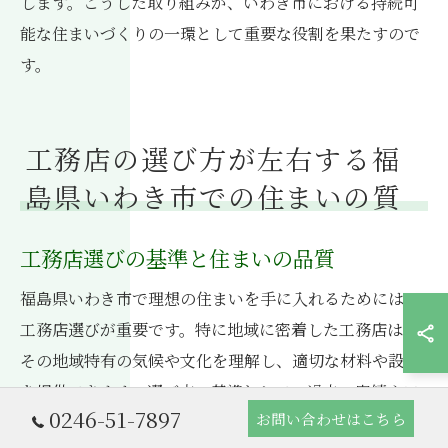
します。こうした取り組みが、いわき市における持続可
能な住まいづくりの一環として重要な役割を果たすので
す。
工務店の選び方が左右する福
島県いわき市での住まいの質
工務店選びの基準と住まいの品質
福島県いわき市で理想の住まいを手に入れるためには、
工務店選びが重要です。特に地域に密着した工務店は、
その地域特有の気候や文化を理解し、適切な材料や設計
を提供できます。選び方の基準として、過去の実績や口
0246-51-7897
お問い合わせはこちら
コミ、提供するサービスの幅広さを確認することが大切