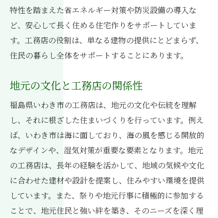
特性を踏まえた省エネルギー対策や防災設備の導入な
工務店が政策に基づいて提供するサービス
ど、安心して長く住める住宅作りをサポートしていま
住まいの耐震性と政策の関係
す。工務店の役割は、単なる建物の提供にとどまらず、
政策情報を活用した工務店選びのコツ
住民の暮らし全体をサポートすることにあります。
政策に基づくサポート体制のチェック
地域密着型工務店が提供するいわき市での理想
地元の文化と工務店の関係性
の住まい
福島県いわき市の工務店は、地元の文化や伝統を理解
地元に根ざした理想の住まいとは
し、それに根ざした住まいづくりを行っています。例え
工務店が提案する最適な住まいづくり
ば、いわき市は海に面しており、海の風を感じる開放的
地域素材を活かした住まいの特徴
なデザインや、湿気対策が重要な要素となります。地元
いわき市の気候に適した設計
の工務店は、長年の経験を活かして、地域の気候や文化
に合わせた建材や設計を提案し、住みやすい環境を提供
工務店の協力で実現する快適な住まい
しています。また、祭りや地元行事に積極的に参加する
理想の住まいに不可欠な地域資源の活用
ことで、地元住民と強い絆を築き、そのニーズを深く理
工務店の選び方が左右する福島県いわき市での