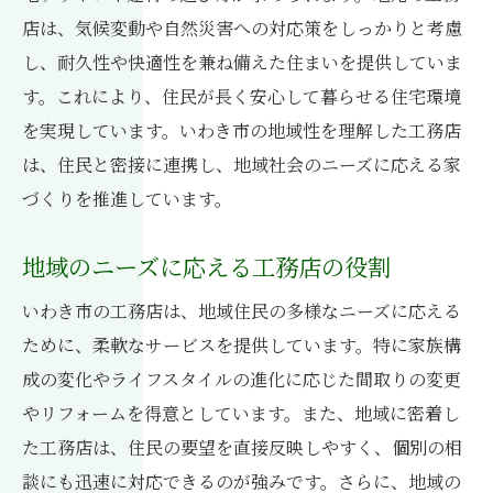
店は、気候変動や自然災害への対応策をしっかりと考慮
いわき市の工務店が提供する保証制度
し、耐久性や快適性を兼ね備えた住まいを提供していま
工務店の地域密着型政策がもたらす住まいの安
す。これにより、住民が長く安心して暮らせる住宅環境
心感
を実現しています。いわき市の地域性を理解した工務店
地域密着型政策の具体例
は、住民と密接に連携し、地域社会のニーズに応える家
地域政策と住まいの安全性の関連
づくりを推進しています。
工務店が意識する環境への配慮
いわき市の政策に適応する工務店の強み
地域のニーズに応える工務店の役割
政策を活かした家づくりの実例
いわき市の工務店は、地域住民の多様なニーズに応える
地域住民の声を反映した政策
ために、柔軟なサービスを提供しています。特に家族構
いわき市の工務店選びで知っておくべき政策の
成の変化やライフスタイルの進化に応じた間取りの変更
ポイント
やリフォームを得意としています。また、地域に密着し
いわき市の住まい関連政策の概要
た工務店は、住民の要望を直接反映しやすく、個別の相
談にも迅速に対応できるのが強みです。さらに、地域の
政策が工務店選びに与える影響