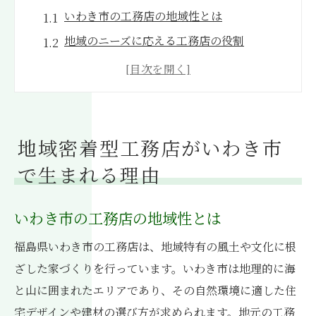
いわき市の工務店の地域性とは
地域のニーズに応える工務店の役割
地元の文化と工務店の関係性
地域密着型の工務店が提供するサービス
地元住民とのつながりがもたらす信頼
いわき市における工務店の成長の背景
地域密着型工務店がいわき市
福島県いわき市での工務店選びが住まいの安心
で生まれる理由
を提供する
いわき市での工務店選びのポイント
いわき市の工務店の地域性とは
安心できる工務店の特徴とは
福島県いわき市の工務店は、地域特有の風土や文化に根
地元の評判をチェックする方法
ざした家づくりを行っています。いわき市は地理的に海
工務店の実績と住まいの安心感
と山に囲まれたエリアであり、その自然環境に適した住
地域特有の政策への対応力
宅デザインや建材の選び方が求められます。地元の工務