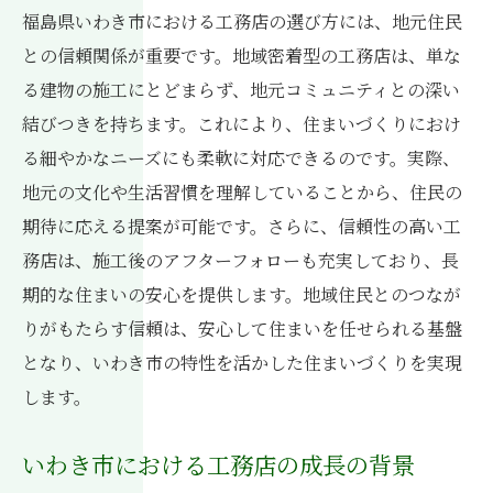
福島県いわき市における工務店の選び方には、地元住民
政策を活かしたリフォーム事例
との信頼関係が重要です。地域密着型の工務店は、単な
長期的な住まいの安心を支える政策
る建物の施工にとどまらず、地元コミュニティとの深い
いわき市で工務店を選ぶ際の地域政策への着目
結びつきを持ちます。これにより、住まいづくりにおけ
点
る細やかなニーズにも柔軟に対応できるのです。実際、
地域政策が工務店選びに与える影響
地元の文化や生活習慣を理解していることから、住民の
政策に基づく工務店選びの重要性
期待に応える提案が可能です。さらに、信頼性の高い工
いわき市の政策と住まいの未来
務店は、施工後のアフターフォローも充実しており、長
期的な住まいの安心を提供します。地域住民とのつなが
工務店が政策をどう活かすかの見極め
りがもたらす信頼は、安心して住まいを任せられる基盤
地域政策が住まいの設計に与えるヒント
となり、いわき市の特性を活かした住まいづくりを実現
政策情報を反映した工務店選びの実践
します。
いわき市における工務店の成長の背景