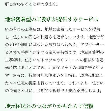
解し対応することができます。
住まいの質
工務店選びの基準と住まいの品質
地域密着型の工務店が提供するサービス
いわき市での工務店評価のポイント
いわき市の工務店は、地域に密着したサービスを提供
品質保証のある工務店を選ぶ方法
し、住まいの安心と快適さを追求しています。地元特有
地元工務店の経験がもたらす住まいの質
の気候や地形に基づいた設計はもちろん、アフターサー
工務店の技術力が住まいに与える影響
ビスまで手厚く対応する姿勢が特徴です。地域密着型の
住まいの価値を高める工務店の選定
工務店は、住まいのトラブルやリフォームの相談にも迅
政策に基づく工務店選びでいわき市の住まいを
速に応じることができ、地元住民からの信頼を得ていま
守る
す。さらに、持続可能な住まいを目指し、環境に配慮し
たエコ住宅の提案も行っています。これにより、住まい
政策を熟知した工務店の選び方
の快適さと共に、長期的な視野での安心を提供します。
政策に準じた住まいの設計アプローチ
工務店が政策に応じて提供する安全対策
地元住民とのつながりがもたらす信頼
地域政策が住まいの価値に与える効果