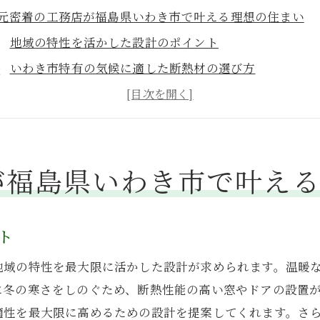
元密着の工務店が福島県いわき市で叶える理想の住まい
地域の特性を活かした設計のポイント
いわき市特有の気候に適した断熱材の選び方
地元工務店の強みとその活用法
住民の声を反映した住まいづくり
施工例から学ぶ成功事例
が福島県いわき市で叶え
地域密着型工務店の選び方
島県いわき市で快適な住まいを提案する工務店の魅力
断熱性能がもたらす居住空間の快適さ
ト
省エネ設計で暮らしやすさを実現
地域の特性を最大限に活かした設計が求められます。温暖
安全性を重視した施工方法
に冬の寒さをしのぐため、断熱性能の高い窓やドアの設置
地元の建材を活用したエコフレンドリー住宅
適性を最大限に高めるための設計を提案してくれます。さ