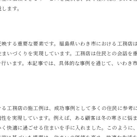
説します。
安心施工を支える職人の技術
長期保証システムの導入
住まいの健康を守る工夫
わき市で工務店が叶える住環境の改善とリフォーム
反映する重要な要素です。福島県いわき市における工務店
リフォームで実現する快適な生活空間
住まいづくりを実現しています。工務店は住民との会話を
を行います。本記事では、具体的な事例を通じて、いわき
エコリフォームの最新トレンド
バリアフリー化による住みやすさの向上
リノベーションで古民家再生
住宅性能を向上させるリフォームのコツ
工務店が提供するリフォームプラン
ける工務店の施工例は、成功事例として多くの住民に参考
適性を実現しています。例えば、ある顧客は冬の寒さに悩
島県いわき市の工務店で快適な暮らしをサポート
かく快適に過ごせる住まいを手に入れました。このように
アフターケアで安心の暮らしを実現