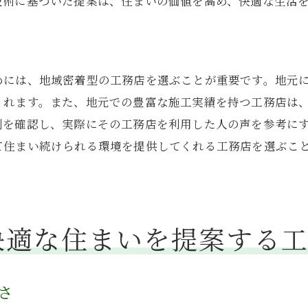
技術に基づいた提案は、住まいの価値を高め、快適な生活
住まいのメンテナンス方法
長く住むためのリフォーム計画
暮らしを豊かにするエクステリア設計
めには、地域密着型の工務店を選ぶことが重要です。地元
住まいの断熱性能を維持する方法
くれます。また、地元での豊富な施工実績を持つ工務店は
工務店が提供する暮らしのサポートサービス
例を確認し、実際にその工務店を利用した人の声を参考に
務店が提供する福島県いわき市の理想的な住まいの形
て住まい続けられる環境を提供してくれる工務店を選ぶこ
オーダーメイド住宅の魅力
家族構成に合わせた間取り設計
自然素材を活かしたナチュラル住宅
快適な住まいを提案する
都市と自然を調和させた住宅デザイン
ライフスタイルに合った住まいの提案
未来を見据えた持続可能な住宅
さ
島県いわき市で工務店が進める住まいの断熱と快適性