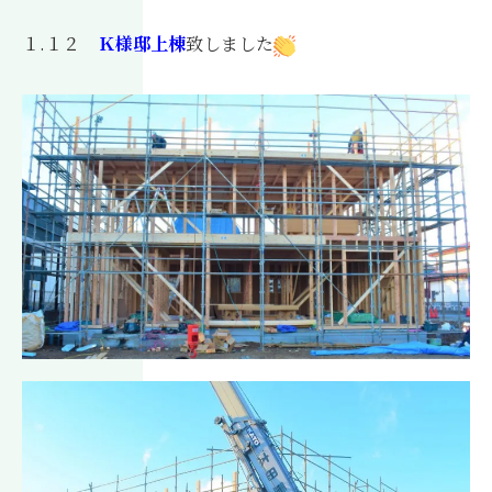
１.１２
Ｋ様邸上棟
致しました