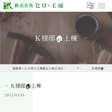
Ｋ様邸🏠上棟
福島県いわき市の工務店なら株式会社ヒロ・工房
ブログ
Ｋ様邸🏠上棟
Ｋ様邸🏠上棟
2022/01/13