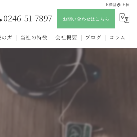
K様邸🏠上棟
0246-51-7897
お問い合わせはこちら
様の声
当社の特徴
会社概要
ブログ
コラム
新築
戸建て
注文住宅
リフォーム
リノベーション