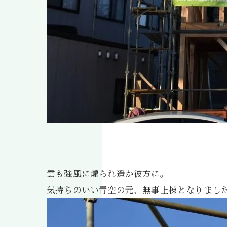
雲も強風に煽られ遥か彼方に。
気持ちのいい青空の元、無事上棟となりまし