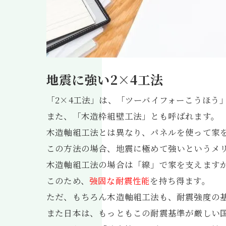
地震に強い2×4工法
「2×4工法」は、「ツーバイフォーこうほう
また、「木造枠組壁工法」とも呼ばれます。
木造軸組工法とは異なり、パネルを使って家
この方法の場合、地震に極めて強いというメ
木造軸組工法の場合は「線」で家を支えますが
このため、
強固な耐震性能
を持ち得ます。
ただ、もちろん木造軸組工法も、耐震強度の
また日本は、もっともこの耐震基準が厳しい