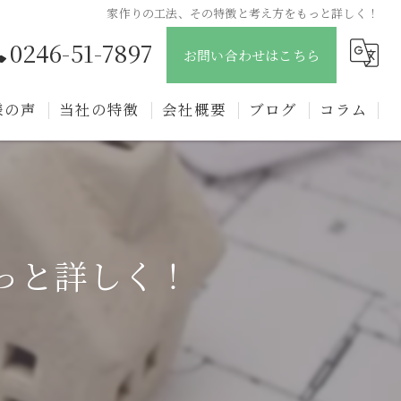
家作りの工法、その特徴と考え方をもっと詳しく！
0246-51-7897
お問い合わせはこちら
様の声
当社の特徴
会社概要
ブログ
コラム
新築
戸建て
注文住宅
っと詳しく！
リフォーム
リノベーション