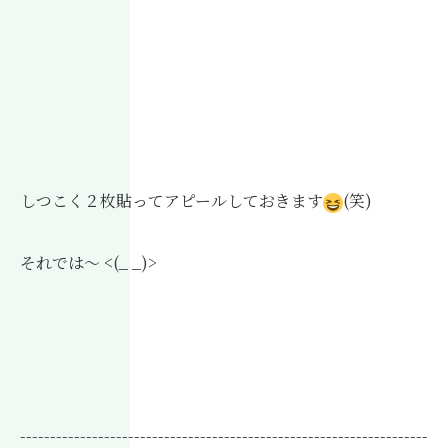
しつこく２枚貼ってアピールしておきます
(笑)
それでは～ <(_ _)>
--------------------------------------------------------------------