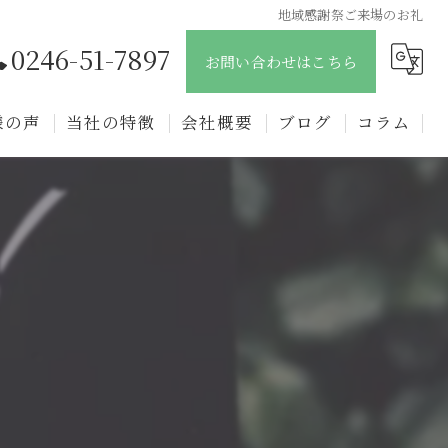
地域感謝祭ご来場のお礼
0246-51-7897
お問い合わせはこちら
様の声
当社の特徴
会社概要
ブログ
コラム
新築
戸建て
注文住宅
リフォーム
リノベーション