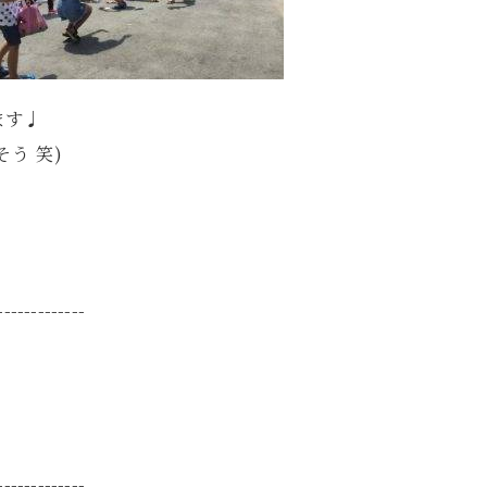
ます♩
う 笑)
-------------
-------------