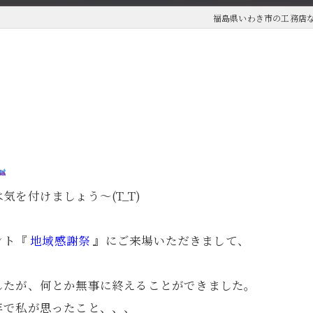
福島県いわき市の工務店
を付けましょう～(T_T)
ント『
地域感謝祭
』
にご来場いただきまして、
したが、何とか無事に終えることができました。
年で私が思ったこと、、、