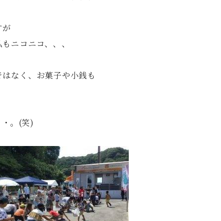
すが
私もニコニコ、、、
ではなく、お菓子や小銭も
・。(笑)