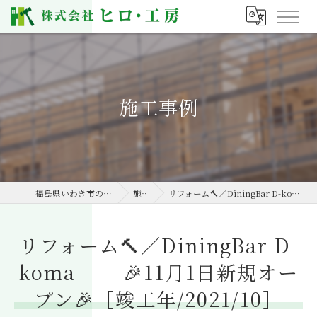
施工事例
福島県いわき市の工務店なら株式会社ヒロ・工房
施工事例
リフォーム🔨／DiningBar D-koma 🎉11月1日新規オープン🎉［竣工年/2021/10］
リフォーム🔨／DiningBar D-
koma 🎉11月1日新規オー
プン🎉［竣工年/2021/10］